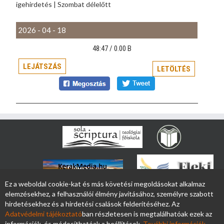
igehirdetés | Szombat délelőtt
2026 - 04 - 18
48:47 /
0.00 B
LEJÁTSZÁS
LETÖLTÉS
Ez a weboldal cookie-kat és más követési megoldásokat alkalmaz
elemzésekhez, a felhasználói élmény javításához, személyre szabott
hirdetésekhez és a hirdetési csalások felderítéséhez. Az
Adatvédelmi tájékoztató
ban részletesen is megtalálhatóak ezek az
információk, és módosíthatóak a beállítások.
További információk