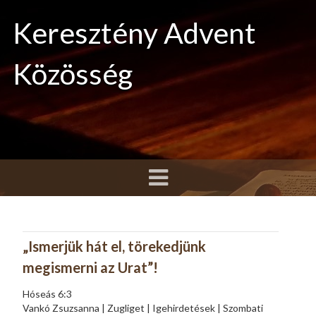
Keresztény Advent
Közösség
„Ismerjük hát el, törekedjünk
megismerni az Urat”!
Hóseás 6:3
Vankó Zsuzsanna | Zugliget | Igehirdetések | Szombati