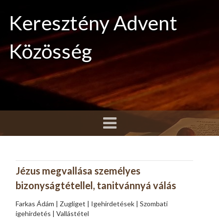
Keresztény Advent
Közösség
Jézus megvallása személyes
bizonyságtétellel, tanitvánnyá válás
Farkas Ádám | Zugliget | Igehirdetések | Szombati
igehirdetés | Vallástétel