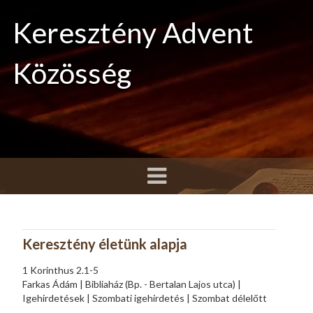
Keresztény Advent
Közösség
Keresztény életünk alapja
1 Korinthus 2.1-5
Farkas Ádám | Bibliaház (Bp. - Bertalan Lajos utca) |
Igehirdetések | Szombati igehirdetés | Szombat délelőtt