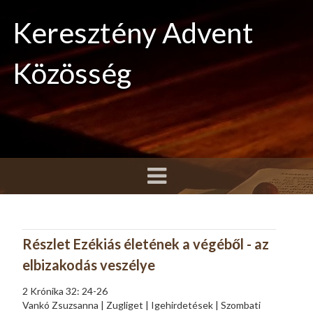
Keresztény Advent
Közösség
Részlet Ezékiás életének a végéből - az
elbizakodás veszélye
2 Krónika 32: 24-26
Vankó Zsuzsanna | Zugliget | Igehirdetések | Szombati