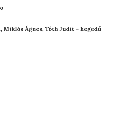
zo
a, Miklós Ágnes, Tóth Judit – hegedű