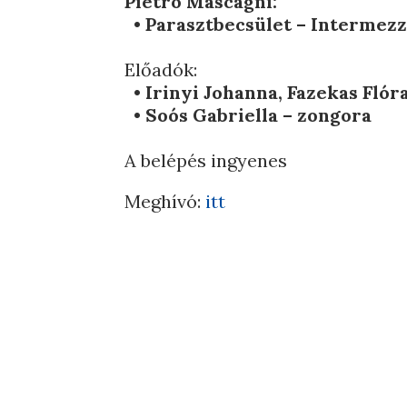
Pietro Mascagni:
•
Parasztbecsület – Intermez
Előadók:
•
Irinyi Johanna, Fazekas Flór
•
Soós Gabriella – zongora
A belépés ingyenes
Meghívó:
itt