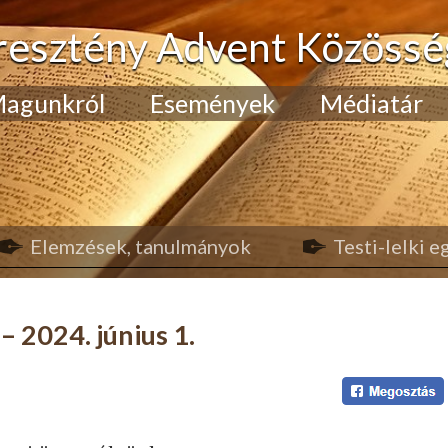
resztény Advent Közössé
agunkról
Események
Médiatár
Elemzések, tanulmányok
Testi-lelki 
 2024. június 1.