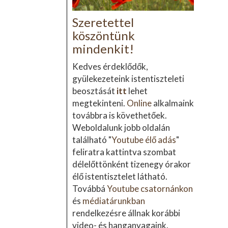
Szeretettel
köszöntünk
mindenkit!
Kedves érdeklődők,
gyülekezeteink istentiszteleti
beosztását
itt
lehet
megtekinteni.
Online
alkalmaink
továbbra is követhetőek.
Weboldalunk jobb oldalán
található "
Youtube élő adás
"
feliratra kattintva szombat
délelőttönként tizenegy órakor
élő istentisztelet látható.
Továbbá
Youtube csatornánkon
és
médiatárunkban
rendelkezésre állnak korábbi
video- és hanganyagaink.