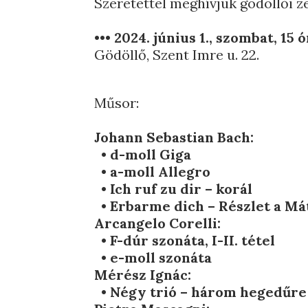
Szeretettel meghívjuk gödöllői 
•••
2024. június 1., szombat, 15 
Gödöllő, Szent Imre u. 22.
Műsor:
Johann Sebastian Bach:
•
d-moll Giga
•
a-moll Allegro
•
Ich ruf zu dir – korál
•
Erbarme dich – Részlet a Má
Arcangelo Corelli:
•
F-dúr szonáta, I-II. tétel
•
e-moll szonáta
Mérész Ignác:
•
Négy trió – három hegedűre