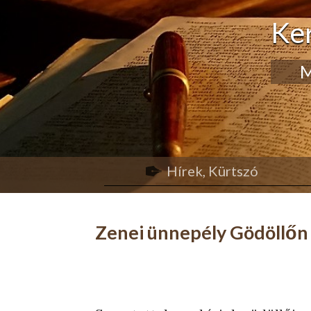
Ke
M
Hírek, Kürtszó
Zenei ünnepély Gödöllőn –