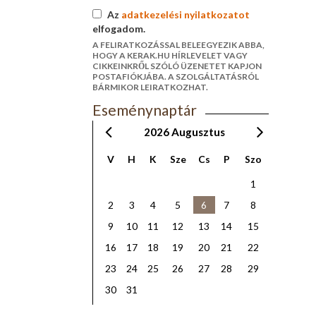
Az
adatkezelési nyilatkozatot
elfogadom.
A FELIRATKOZÁSSAL BELEEGYEZIK ABBA,
HOGY A KERAK.HU HÍRLEVELET VAGY
CIKKEINKRŐL SZÓLÓ ÜZENETET KAPJON
POSTAFIÓKJÁBA. A SZOLGÁLTATÁSRÓL
BÁRMIKOR LEIRATKOZHAT.
Eseménynaptár
2026
Augusztus
V
H
K
Sze
Cs
P
Szo
1
2
3
4
5
6
7
8
9
10
11
12
13
14
15
16
17
18
19
20
21
22
23
24
25
26
27
28
29
30
31