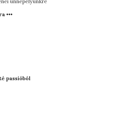
zenei ünnepélyünkre
óra
•••
té passióból