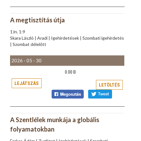
A megtisztítás útja
1Jn. 1:9
Skara László | Aradi | Igehirdetések | Szombati igehirdetés
| Szombat délelőtt
2026 - 05 - 30
0.00 B
LEJÁTSZÁS
LETÖLTÉS
A Szentlélek munkája a globális
folyamatokban
Farkas Ádám | Zugliget | Igehirdetések | Szombati