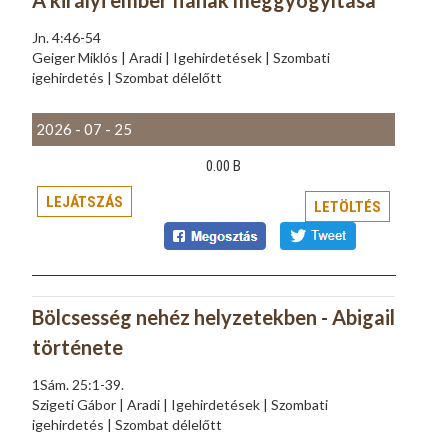
A királyi ember fiának meggyógyítása
Jn. 4:46-54
Geiger Miklós | Aradi | Igehirdetések | Szombati
igehirdetés | Szombat délelőtt
2026 - 07 - 25
0.00 B
LEJÁTSZÁS
LETÖLTÉS
Bölcsesség nehéz helyzetekben - Abigail
története
1Sám. 25:1-39.
Szigeti Gábor | Aradi | Igehirdetések | Szombati
igehirdetés | Szombat délelőtt