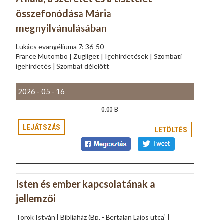
összefonódása Mária
megnyilvánulásában
Lukács evangéliuma 7: 36-50
France Mutombo | Zugliget | Igehirdetések | Szombati
igehirdetés | Szombat délelőtt
2026 - 05 - 16
0.00 B
LEJÁTSZÁS
LETÖLTÉS
Isten és ember kapcsolatának a
jellemzői
Török István | Bibliaház (Bp. - Bertalan Lajos utca) |