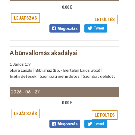
0.00 B
LEJÁTSZÁS
LETÖLTÉS
A bűnvallomás akadályai
1 János 1:9
Skara László | Bibliaház (Bp. - Bertalan Lajos utca) |
Igehirdetések | Szombati igehirdetés | Szombat délelőtt
2026 - 06 - 27
0.00 B
LEJÁTSZÁS
LETÖLTÉS