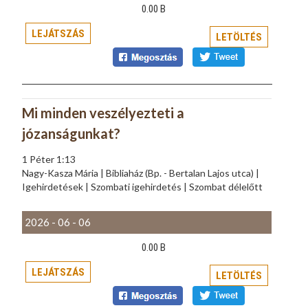
0.00 B
LEJÁTSZÁS
LETÖLTÉS
Mi minden veszélyezteti a
józanságunkat?
1 Péter 1:13
Nagy-Kasza Mária | Bibliaház (Bp. - Bertalan Lajos utca) |
Igehirdetések | Szombati igehirdetés | Szombat délelőtt
2026 - 06 - 06
0.00 B
LEJÁTSZÁS
LETÖLTÉS