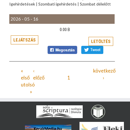
Igehirdetések | Szombati igehirdetés | Szombat délelőtt
2026 - 05 - 16
0.00 B
LEJÁTSZÁS
LETÖLTÉS
«
‹
következő
első
előző
1
›
utolsó
»