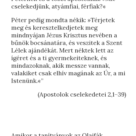
cselekedjünk, atyámfiai, férfiak?«
Péter pedig mondta nékik: »Térjetek
meg és keresztelkedjetek meg
mindnyájan Jézus Krisztus nevében a
bűnök bocsánatára, és veszitek a Szent
Lélek ajándékát. Mert néktek lett az
ígéret és a ti gyermekeiteknek, és
mindazoknak, akik messze vannak,
valakiket csak elhív magának az Úr, a mi
Istenünk.«”
(Apostolok cselekedetei 2,1–39)
Amikor a tanítványok az Olajfák