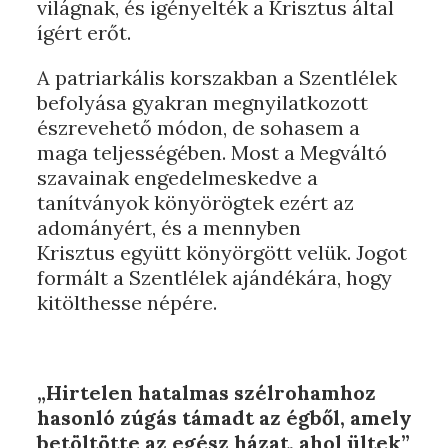
világnak, és igényelték a Krisztus által
ígért erőt.
A patriarkális korszakban a Szentlélek
befolyása gyakran megnyilatkozott
észrevehető módon, de sohasem a
maga teljességében. Most a Megváltó
szavainak engedelmeskedve a
tanítványok könyörögtek ezért az
adományért, és a mennyben
Krisztus együtt könyörgött velük. Jogot
formált a Szentlélek ajándékára, hogy
kitölthesse népére.
„Hirtelen hatalmas szélrohamhoz
hasonló zúgás támadt az égből, amely
betöltötte az egész házat, ahol ültek”