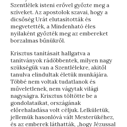
Szentlélek isteni erővel győzte meg a
szíveket. Az apostolok szavai, hogy a
dicsőség Urát elutasították és
megvetették, a Mindenható éles
nyilaként győzték meg az embereket
borzalmas bűnükről.
Krisztus tanításait hallgatva a
tanítványok rádöbbentek, milyen nagy
szükségük van a Szentlélekre, akitől
tanulva elindultak életük munkájára.
Többé nem voltak tudatlanok és
műveletlenek, nem vágytak világi
nagyságra. Krisztus töltötte be a
gondolataikat, országának
előrehaladása volt céljuk. Lelkületük,
jellemük hasonlóvá vált Mesterükéhez,
és az emberek láthatták, „hogy Jézussal