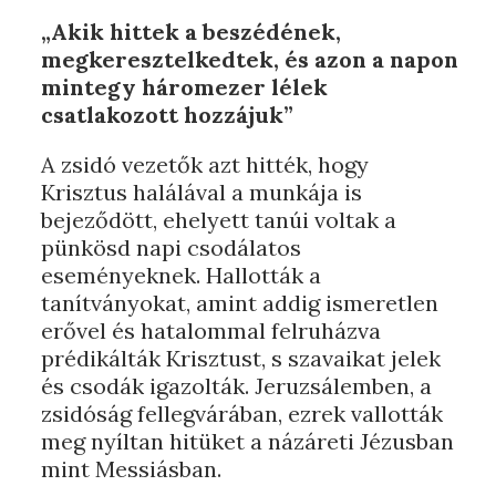
„Akik hittek a beszédének,
megkeresztelkedtek, és azon a napon
mintegy háromezer lélek
csatlakozott hozzájuk”
A zsidó vezetők azt hitték, hogy
Krisztus halálával a munkája is
bejeződött, ehelyett tanúi voltak a
pünkösd napi csodálatos
eseményeknek. Hallották a
tanítványokat, amint addig ismeretlen
erővel és hatalommal felruházva
prédikálták Krisztust, s szavaikat jelek
és csodák igazolták. Jeruzsálemben, a
zsidóság fellegvárában, ezrek vallották
meg nyíltan hitüket a názáreti Jézusban
mint Messiásban.