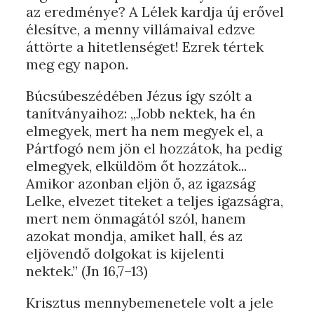
az eredménye? A Lélek kardja új erővel
élesítve, a menny villámaival edzve
áttörte a hitetlenséget! Ezrek tértek
meg egy napon.
Búcsúbeszédében Jézus így szólt a
tanítványaihoz: „Jobb nektek, ha én
elmegyek, mert ha nem megyek el, a
Pártfogó nem jön el hozzátok, ha pedig
elmegyek, elküldöm őt hozzátok...
Amikor azonban eljön ő, az igazság
Lelke, elvezet titeket a teljes igazságra,
mert nem önmagától szól, hanem
azokat mondja, amiket hall, és az
eljövendő dolgokat is kijelenti
nektek.” (Jn 16,7–13)
Krisztus mennybemenetele volt a jele