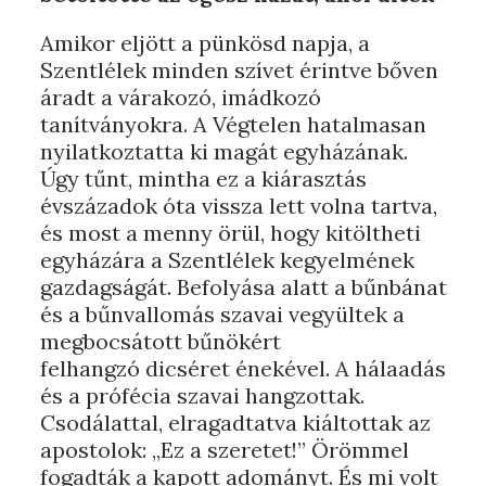
Amikor eljött a pünkösd napja, a
Szentlélek minden szívet érintve bőven
áradt a várakozó, imádkozó
tanítványokra. A Végtelen hatalmasan
nyilatkoztatta ki magát egyházának.
Úgy tűnt, mintha ez a kiárasztás
évszázadok óta vissza lett volna tartva,
és most a menny örül, hogy kitöltheti
egyházára a Szentlélek kegyelmének
gazdagságát. Befolyása alatt a bűnbánat
és a bűnvallomás szavai vegyültek a
megbocsátott bűnökért
felhangzó dicséret énekével. A hálaadás
és a prófécia szavai hangzottak.
Csodálattal, elragadtatva kiáltottak az
apostolok: „Ez a szeretet!” Örömmel
fogadták a kapott adományt. És mi volt