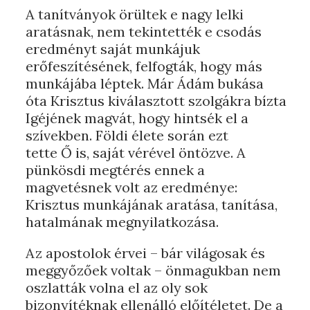
A tanítványok örültek e nagy lelki
aratásnak, nem tekintették e csodás
eredményt saját munkájuk
erőfeszítésének, felfogták, hogy más
munkájába léptek. Már Ádám bukása
óta Krisztus kiválasztott szolgákra bízta
Igéjének magvát, hogy hintsék el a
szívekben. Földi élete során ezt
tette Ő is, saját vérével öntözve. A
pünkösdi megtérés ennek a
magvetésnek volt az eredménye:
Krisztus munkájának aratása, tanítása,
hatalmának megnyilatkozása.
Az apostolok érvei – bár világosak és
meggyőzőek voltak – önmagukban nem
oszlatták volna el az oly sok
bizonyítéknak ellenálló előítéletet. De a