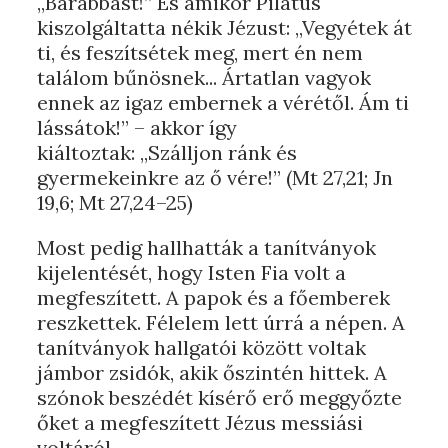
„Barabbást!” És amikor Pilátus
kiszolgáltatta nékik Jézust: „Vegyétek át
ti, és feszítsétek meg, mert én nem
találom bűnösnek... Ártatlan vagyok
ennek az igaz embernek a vérétől. Ám ti
lássátok!” – akkor így
kiáltoztak: „Szálljon ránk és
gyermekeinkre az ő vére!” (Mt 27,21; Jn
19,6; Mt 27,24–25)
Most pedig hallhatták a tanítványok
kijelentését, hogy Isten Fia volt a
megfeszített. A papok és a főemberek
reszkettek. Félelem lett úrrá a népen. A
tanítványok hallgatói között voltak
jámbor zsidók, akik őszintén hittek. A
szónok beszédét kísérő erő meggyőzte
őket a megfeszített Jézus messiási
voltáról.