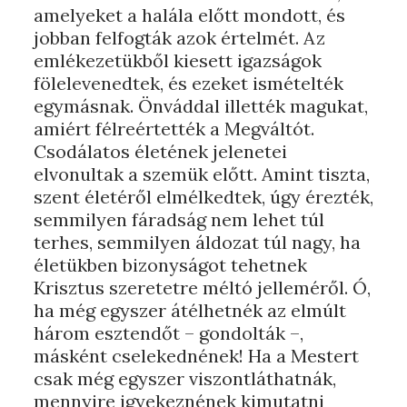
amelyeket a halála előtt mondott, és
jobban felfogták azok értelmét. Az
emlékezetükből kiesett igazságok
fölelevenedtek, és ezeket ismételték
egymásnak. Önváddal illették magukat,
amiért félreértették a Megváltót.
Csodálatos életének jelenetei
elvonultak a szemük előtt. Amint tiszta,
szent életéről elmélkedtek, úgy érezték,
semmilyen fáradság nem lehet túl
terhes, semmilyen áldozat túl nagy, ha
életükben bizonyságot tehetnek
Krisztus szeretetre méltó jelleméről. Ó,
ha még egyszer átélhetnék az elmúlt
három esztendőt – gondolták –,
másként cselekednének! Ha a Mestert
csak még egyszer viszontláthatnák,
mennyire igyekeznének kimutatni