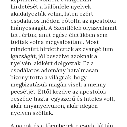
hirdetését a különféle nyelvek
akadályozták volna, Isten ezért
csodálatos módon pótolta az apostolok
hiányosságát. A Szentlélek olyasvalamit
tett értük, amit egész életükben sem
tudtak volna megvalósítani. Most
mindenütt hirdethették az evangélium
igazságát, jól beszélve azoknak a
nyelvén, akikért dolgoztak. Ez a
csodálatos adomány hatalmasan
bizonyította a világnak, hogy
megbízatásuk magán viseli a menny
pecsétjét. Ettől kezdve az apostolok
beszéde tiszta, egyszerű és hiteles volt,
akár anyanyelvükön, akár idegen
nyelven szóltak.
A papok és a főemberek e csoda láttán