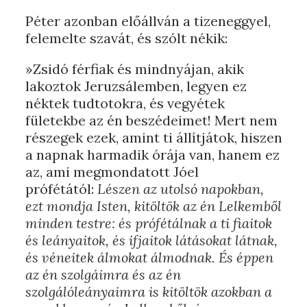
Péter azonban előállván a tizeneggyel,
felemelte szavát, és szólt nékik:
»Zsidó férfiak és mindnyájan, akik
lakoztok Jeruzsálemben, legyen ez
néktek tudtotokra, és vegyétek
fületekbe az én beszédeimet! Mert nem
részegek ezek, amint ti állítjátok, hiszen
a napnak harmadik órája van, hanem ez
az, ami megmondatott Jóel
prófétától:
Lészen az utolsó napokban,
ezt mondja Isten, kitöltök az én Lelkemből
minden testre: és prófétálnak a ti fiaitok
és leányaitok, és ifjaitok látásokat látnak,
és véneitek álmokat álmodnak. És éppen
az én szolgáimra és az én
szolgálóleányaimra is kitöltök azokban a