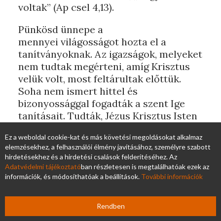
voltak” (Ap csel 4,13).
Pünkösd ünnepe a
mennyei világosságot hozta el a
tanítványoknak. Az igazságok, melyeket
nem tudtak megérteni, amíg Krisztus
velük volt, most feltárultak előttük.
Soha nem ismert hittel és
bizonyossággal fogadták a szent Ige
tanításait. Tudták, Jézus Krisztus Isten
Fia: noha emberi testet öltött, valóban a
Ez a weboldal cookie-kat és más követési megoldásokat alkalmaz
Messiás volt, és e tapasztalatukat olyan
elemzésekhez, a felhasználói élmény javításához, személyre szabott
határozottan hirdették a világnak, hogy
hirdetésekhez és a hirdetési csalások felderítéséhez. Az
az mindenkit meggyőzött – Isten volt
Adatvédelmi tájékoztató
ban részletesen is megtalálhatóak ezek az
velük.
információk, és módosíthatóak a beállítások.
További információk
Ékes nyelvezettel fejezték ki
Rendben
gondolataikat, amikor bizonyságot