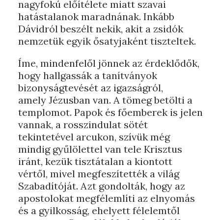
nagyfokú előítélete miatt szavai
hatástalanok maradnának. Inkább
Dávidról beszélt nekik, akit a zsidók
nemzetük egyik ősatyjaként tiszteltek.
Íme, mindenfelől jönnek az érdeklődők,
hogy hallgassák a tanítványok
bizonyságtevését az igazságról,
amely Jézusban van. A tömeg betölti a
templomot. Papok és főemberek is jelen
vannak, a rosszindulat sötét
tekintetével arcukon, szívük még
mindig gyűlölettel van tele Krisztus
iránt, kezük tisztátalan a kiontott
vértől, mivel megfeszítették a világ
Szabadítóját. Azt gondolták, hogy az
apostolokat megfélemlíti az elnyomás
és a gyilkosság, ehelyett félelemtől