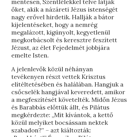
mentesen, Szentlélekkel telve látják
őket, akik a názáreti Jézus istenségét
nagy erővel hirdetik. Hallják a bátor
kijelentéseket, hogy a nemrég
megalázott, kigúnyolt, kegyetlenül
megkorbácsolt és keresztre feszített
Jézust, az élet Fejedelmét jobbjára
emelte Isten.
A jelenlevők közül néhányan
tevékenyen részt vettek Krisztus
elítéltetésében és halálában. Hangjuk a
csőcselék hangjával keveredett, amikor
a megfeszítését követelték. Midőn Jézus
és Barabbás előttük állt, és Pilátus
megkérdezte: „Mit kívántok, a kettő
közül melyiket bocsássam nektek
szabadon?” – azt kiáltozták: