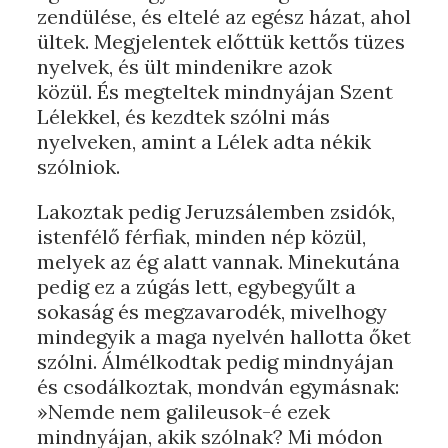
zendülése, és eltelé az egész házat, ahol
ültek. Megjelentek előttük kettős tüzes
nyelvek, és ült mindenikre azok
közül. És megteltek mindnyájan Szent
Lélekkel, és kezdtek szólni más
nyelveken, amint a Lélek adta nékik
szólniok.
Lakoztak pedig Jeruzsálemben zsidók,
istenfélő férfiak, minden nép közül,
melyek az ég alatt vannak. Minekutána
pedig ez a zúgás lett, egybegyűlt a
sokaság és megzavarodék, mivelhogy
mindegyik a maga nyelvén hallotta őket
szólni. Álmélkodtak pedig mindnyájan
és csodálkoztak, mondván egymásnak:
»Nemde nem galileusok-é ezek
mindnyájan, akik szólnak? Mi módon