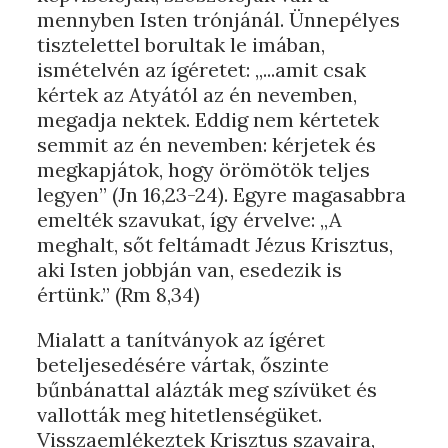
mennyben Isten trónjánál. Ünnepélyes
tisztelettel borultak le imában,
ismételvén az ígéretet: „...amit csak
kértek az Atyától az én nevemben,
megadja nektek. Eddig nem kértetek
semmit az én nevemben: kérjetek és
megkapjátok, hogy örömötök teljes
legyen” (Jn 16,23-24). Egyre magasabbra
emelték szavukat, így érvelve: „A
meghalt, sőt feltámadt Jézus Krisztus,
aki Isten jobbján van, esedezik is
értünk.” (Rm 8,34)
Mialatt a tanítványok az ígéret
beteljesedésére vártak, őszinte
bűnbánattal alázták meg szívüket és
vallották meg hitetlenségüket.
Visszaemlékeztek Krisztus szavaira,