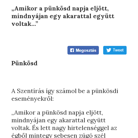
„Amikor a pünkösd napja eljött,
mindnyájan egy akarattal együtt
voltak...”
Pünkösd
A Szentírás így számol be a pünkösdi
eseményekről:
„Amikor a pünkösd napja eljött,
mindnyájan egy akarattal együtt
voltak. És lett nagy hirtelenséggel az
égből mintegy sebesen zúgó szél