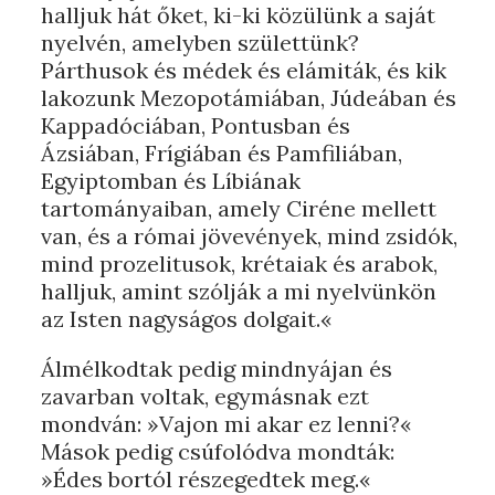
halljuk hát őket, ki-ki közülünk a saját
nyelvén, amelyben születtünk?
Párthusok és médek és elámiták, és kik
lakozunk Mezopotámiában, Júdeában és
Kappadóciában, Pontusban és
Ázsiában, Frígiában és Pamfiliában,
Egyiptomban és Líbiának
tartományaiban, amely Ciréne mellett
van, és a római jövevények, mind zsidók,
mind prozelitusok, krétaiak és arabok,
halljuk, amint szólják a mi nyelvünkön
az Isten nagyságos dolgait.«
Álmélkodtak pedig mindnyájan és
zavarban voltak, egymásnak ezt
mondván: »Vajon mi akar ez lenni?«
Mások pedig csúfolódva mondták:
»Édes bortól részegedtek meg.«