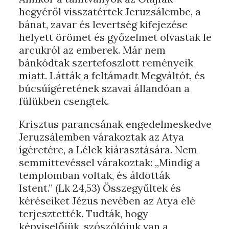
hegyéről visszatértek Jeruzsálembe, a
bánat, zavar és levertség kifejezése
helyett örömet és győzelmet olvastak le
arcukról az emberek. Már nem
bánkódtak szertefoszlott reményeik
miatt. Látták a feltámadt Megváltót, és
búcsúígéretének szavai állandóan a
fülükben csengtek.
Krisztus parancsának engedelmeskedve
Jeruzsálemben várakoztak az Atya
ígéretére, a Lélek kiárasztására. Nem
semmittevéssel várakoztak: „Mindig a
templomban voltak, és áldották
Istent.” (Lk 24,53) Összegyűltek és
kéréseiket Jézus nevében az Atya elé
terjesztették. Tudták, hogy
képviselőjük, szószólójuk van a