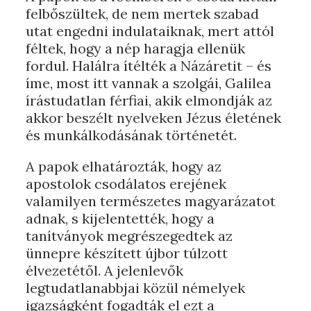
felbőszültek, de nem mertek szabad
utat engedni indulataiknak, mert attól
féltek, hogy a nép haragja ellenük
fordul. Halálra ítélték a Názáretit – és
íme, most itt vannak a szolgái, Galilea
írástudatlan férfiai, akik elmondják az
akkor beszélt nyelveken Jézus életének
és munkálkodásának történetét.
A papok elhatározták, hogy az
apostolok csodálatos erejének
valamilyen természetes magyarázatot
adnak, s kijelentették, hogy a
tanítványok megrészegedtek az
ünnepre készített újbor túlzott
élvezetétől. A jelenlevők
legtudatlanabbjai közül némelyek
igazságként fogadták el ezt a