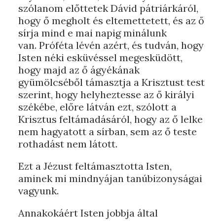
szólanom előttetek Dávid pátriárkáról,
hogy ő megholt és eltemettetett, és az ő
sírja mind e mai napig minálunk
van. Próféta lévén azért, és tudván, hogy
Isten néki esküvéssel megesküdött,
hogy majd az ő ágyékának
gyümölcséből támasztja a Krisztust test
szerint, hogy helyheztesse az ő királyi
székébe, előre látván ezt, szólott a
Krisztus feltámadásáról, hogy az ő lelke
nem hagyatott a sírban, sem az ő teste
rothadást nem látott.
Ezt a Jézust feltámasztotta Isten,
aminek mi mindnyájan tanúbizonyságai
vagyunk.
Annakokáért Isten jobbja által