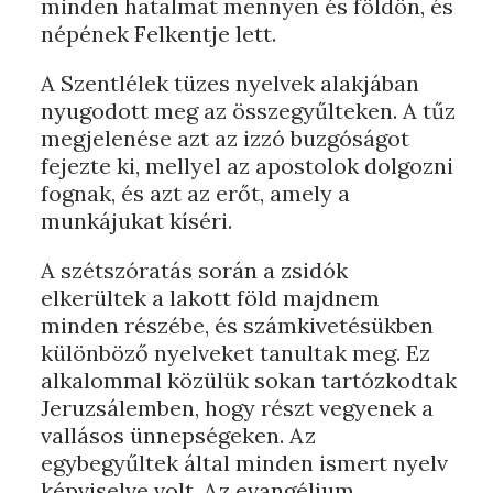
minden hatalmat mennyen és földön, és
népének Felkentje lett.
A Szentlélek tüzes nyelvek alakjában
nyugodott meg az összegyűlteken. A tűz
megjelenése azt az izzó buzgóságot
fejezte ki, mellyel az apostolok dolgozni
fognak, és azt az erőt, amely a
munkájukat kíséri.
A szétszóratás során a zsidók
elkerültek a lakott föld majdnem
minden részébe, és számkivetésükben
különböző nyelveket tanultak meg. Ez
alkalommal közülük sokan tartózkodtak
Jeruzsálemben, hogy részt vegyenek a
vallásos ünnepségeken. Az
egybegyűltek által minden ismert nyelv
képviselve volt. Az evangélium