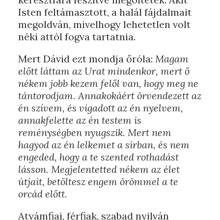
Isten feltámasztott, a halál fájdalmait
megoldván, mivelhogy lehetetlen volt
néki attól fogva tartatnia.
Mert Dávid ezt mondja őróla:
Magam
előtt láttam az Urat mindenkor, mert ő
nékem jobb kezem felől van, hogy meg ne
tántorodjam. Annakokáért örvendezett az
én szívem, és vigadott az én nyelvem,
annakfelette az én testem is
reménységben nyugszik. Mert nem
hagyod az én lelkemet a sírban, és nem
engeded, hogy a te szented rothadást
lásson. Megjelentetted nékem az élet
útjait, betöltesz engem örömmel a te
orcád előtt.
Atyámfiai, férfiak, szabad nyilván