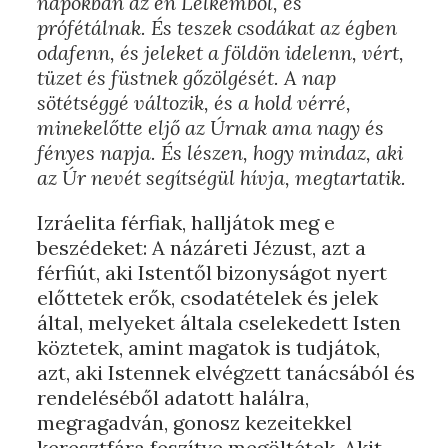
napokban az én Lelkemből, és
prófétálnak. És teszek csodákat az égben
odafenn, és jeleket a földön idelenn, vért,
tüzet és füstnek gőzölgését. A nap
sötétséggé változik, és a hold vérré,
minekelőtte eljő az Úrnak ama nagy és
fényes napja. És lészen, hogy mindaz, aki
az Úr nevét segítségül hívja, megtartatik.
Izráelita férfiak, halljátok meg e
beszédeket: A názáreti Jézust, azt a
férfiút, aki Istentől bizonyságot nyert
előttetek erők, csodatételek és jelek
által, melyeket általa cselekedett Isten
köztetek, amint magatok is tudjátok,
azt, aki Istennek elvégzett tanácsából és
rendeléséből adatott halálra,
megragadván, gonosz kezeitekkel
keresztfára feszítve megöltétek. Akit