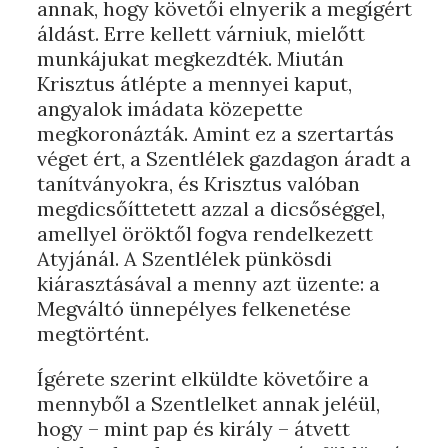
annak, hogy követői elnyerik a megígért
áldást. Erre kellett várniuk, mielőtt
munkájukat megkezdték. Miután
Krisztus átlépte a mennyei kaput,
angyalok imádata közepette
megkoronázták. Amint ez a szertartás
véget ért, a Szentlélek gazdagon áradt a
tanítványokra, és Krisztus valóban
megdicsőíttetett azzal a dicsőséggel,
amellyel öröktől fogva rendelkezett
Atyjánál. A Szentlélek pünkösdi
kiárasztásával a menny azt üzente: a
Megváltó ünnepélyes felkenetése
megtörtént.
Ígérete szerint elküldte követőire a
mennyből a Szentlelket annak jeléül,
hogy – mint pap és király – átvett