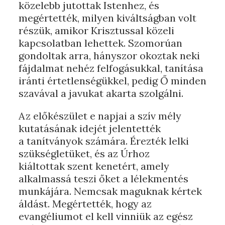
közelebb jutottak Istenhez, és
megértették, milyen kiváltságban volt
részük, amikor Krisztussal közeli
kapcsolatban lehettek. Szomorúan
gondoltak arra, hányszor okoztak neki
fájdalmat nehéz felfogásukkal, tanítása
iránti értetlenségükkel, pedig Ő minden
szavával a javukat akarta szolgálni.
Az előkészület e napjai a szív mély
kutatásának idejét jelentették
a tanítványok számára. Érezték lelki
szükségletüket, és az Úrhoz
kiáltottak szent kenetért, amely
alkalmassá teszi őket a lélekmentés
munkájára. Nemcsak maguknak kértek
áldást. Megértették, hogy az
evangéliumot el kell vinniük az egész