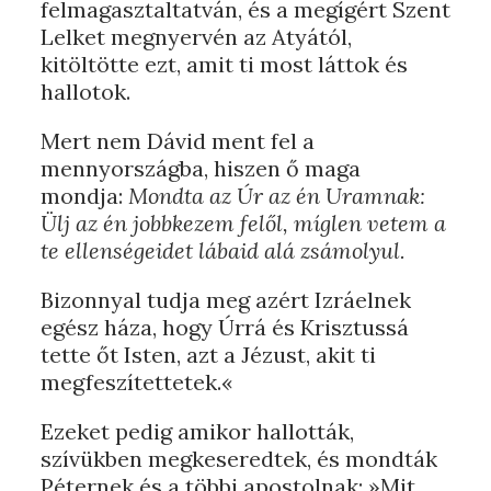
felmagasztaltatván, és a megígért Szent
Lelket megnyervén az Atyától,
kitöltötte ezt, amit ti most láttok és
hallotok.
Mert nem Dávid ment fel a
mennyországba, hiszen ő maga
mondja:
Mondta az Úr az én Uramnak:
Ülj az én jobbkezem felől, míglen vetem a
te ellenségeidet lábaid alá zsámolyul.
Bizonnyal tudja meg azért Izráelnek
egész háza, hogy Úrrá és Krisztussá
tette őt Isten, azt a Jézust, akit ti
megfeszítettetek.«
Ezeket pedig amikor hallották,
szívükben megkeseredtek, és mondták
Péternek és a többi apostolnak: »Mit