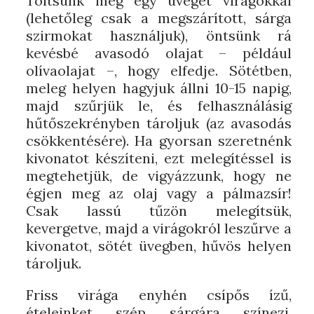
Töltsünk meg egy üveget virágokkal
(lehetőleg csak a megszárított, sárga
szirmokat használjuk), öntsünk rá
kevésbé avasodó olajat – például
olívaolajat –, hogy elfedje. Sötétben,
meleg helyen hagyjuk állni 10-15 napig,
majd szűrjük le, és felhasználásig
hűtőszekrényben tároljuk (az avasodás
csökkentésére). Ha gyorsan szeretnénk
kivonatot készíteni, ezt melegítéssel is
megtehetjük, de vigyázzunk, hogy ne
égjen meg az olaj vagy a pálmazsír!
Csak lassú tűzön melegítsük,
kevergetve, majd a virágokról leszűrve a
kivonatot, sötét üvegben, hűvös helyen
tároljuk.
Friss virága enyhén csípős ízű,
ételeinket szép sárgára színezi.