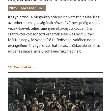
2025. november 02.
Kegyelemből, a Megváltó érdemeibe vetett hit által lesz
az ember Isten igazságának részesévé, nem pedig a saját
vezeklésével, teljesítményeivel, avagy a közbenjáró
szentektől kölcsönzött érdemek által – ez volt Luther
Márton nagy, felszabadító felfedezése. Valóban ez az
evangélium lényege, olyan hatalmas, örökkévaló jó hír az
ember számára, amely sohasem fakulhat meg.
>> Részletek...