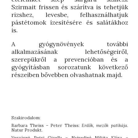
Szirmait frissen és szárítva is tehetjük
rizshez, levesbe, felhasználhatjuk
pástétomok ízesítésére és salátákhoz
is.
A gyógynövények további
alkalmazásának lehetőségeiről,
szerepükről a prevencióban és a
gyógyításban sorozatunk következő
részeiben bővebben olvashatnak majd.
Szakirodalom:
Barbara Theiss – Peter Theiss:
Erdők, mezők patikája
.
Natur Produkt.
Verzárné Petri Gizella – Nyirediné Mikita Klára –