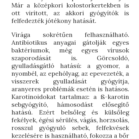
Már a középkori kolostorkertekben is
ott virított, az akkori gyógyítók is
felfedezték jótékony hatását.
Virága sokrétűen felhasználható.
Antibiotikus anyagai gátolják egyes
baktériumok, még egyes vírusok
szaporodását is. Görcsoldó,
gyulladásgátló hatású: a gyomor, a
nyombél, az epehólyag, az epevezeték, a
visszerek gyulladását gyógyítja,
aranyeres problémák esetén is hatásos.
Karotinoidokat tartalmaz: a ß-karotin
sebgyógyító, hámosodást elősegítő
hatású. Ezért belsőleg és külsőleg
fekélyek, égési sérülés, vágás, horzsolás,
rosszul gyógyuló sebek, felfekvések
kezelésére is használható, fokozza a bőr