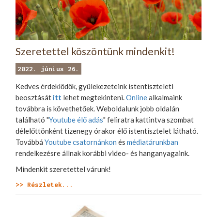
Szeretettel köszöntünk mindenkit!
2022. június 26.
Kedves érdeklődők, gyülekezeteink istentiszteleti
beosztását
itt
lehet megtekinteni.
Online
alkalmaink
továbbra is követhetőek. Weboldalunk jobb oldalán
található "
Youtube élő adás
" feliratra kattintva szombat
délelőttönként tizenegy órakor élő istentisztelet látható.
Továbbá
Youtube csatornánkon
és
médiatárunkban
rendelkezésre állnak korábbi video- és hanganyagaink.
Mindenkit szeretettel várunk!
>> Részletek...