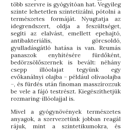
több szervre is gyógyítóan hat. Vegyileg
szinte lehetetlen szintetizálni, pótolni a
természetes formáját. Nyugtatja az
idegrendszert, oldja a feszültséget,
segíti az elalvást, emellett epehajtó,
antibakteriális, görcsoldó,
gyulladásgátló hatása is van. Reumás
panaszok enyhítésére fürdőként,
bedörzsölőszernek is bevált: néhány
csepp illóolajat tegyünk egy
evőkanálnyi olajba – például olívaolajba
–, és fürdés után finoman masszírozzuk
be vele a fájó testrészt. Kiegészíthetjük
rozmaring-illóolajjal is.
Mivel a gyógynövények természetes
anyagok, a szervezetünk jobban reagál
rájuk, mint a szintetikumokra, és