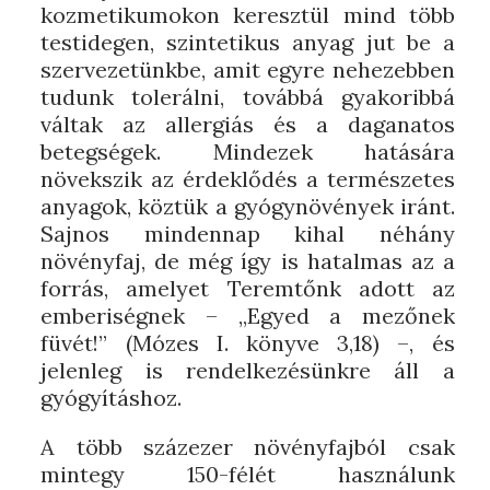
kozmetikumokon keresztül mind több
testidegen, szintetikus anyag jut be a
szervezetünkbe, amit egyre nehezebben
tudunk tolerálni, továbbá gyakoribbá
váltak az allergiás és a daganatos
betegségek. Mindezek hatására
növekszik az érdeklődés a természetes
anyagok, köztük a gyógynövények iránt.
Sajnos mindennap kihal néhány
növényfaj, de még így is hatalmas az a
forrás, amelyet Teremtőnk adott az
emberiségnek – „Egyed a mezőnek
füvét!” (Mózes I. könyve 3,18) –, és
jelenleg is rendelkezésünkre áll a
gyógyításhoz.
A több százezer növényfajból csak
mintegy 150-félét használunk