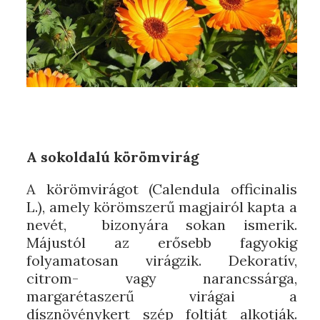
A sokoldalú körömvirág
A körömvirágot (Calendula officinalis
L.), amely körömszerű magjairól kapta a
nevét, bizonyára sokan ismerik.
Májustól az erősebb fagyokig
folyamatosan virágzik. Dekoratív,
citrom- vagy narancssárga,
margarétaszerű virágai a
dísznövénykert szép foltját alkotják.