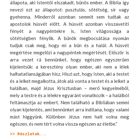
állapota, aki Istentől elszakadt, bűnös ember. A Biblia így
nevezi ezt az állapotot: pusztulás, sötétség, sír vagy
gyehenna. Minderről azonban semmit sem tudtak az
apostolok húsvét előtt. A húsvét azonban visszavetíti
fényét a nagypéntekre is, Isten világossága a
sötétségben fénylik. A bűnök megbocsátása nyomán
tudjuk csak meg, hogy mi a bűn és a halál. A húsvét
megértése megelőzi a nagypéntek megértését. Először is
arra vezet rá bennünket, hogy egészen egyszerűen
kijelentsük: a keresztény olyan ember, aki nem a lélek
halhatatlanságában hisz. Hiszi azt, hogy Isten, aki a testet
és a lelket megalkotta, átok alá vonta a testet és a lelket a
halálban, majd Jézus Krisztusban – merő kegyelméből,
mely a testre és a lélekre egyaránt vonatkozik – a halálból
feltámasztja az embert. Nem található a Bibliában semmi
olyan kijelentés, ami bennünket arra indítana, hogy valami
mást higgyünk. Különben Jézus nem halt volna meg
egészen, és nem tért volna vissza egészen az életbe.”
>> Részletek...