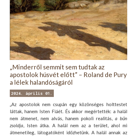
„Minderről semmit sem tudtak az
apostolok húsvét előtt” – Roland de Pury
a lélek halandóságáról
2024. április 01.
„Az apostolok nem csupán egy közönséges holttestet
láttak, hanem Isten Fiáét. És akkor megértették: a halál
nem átmenet, nem alvás, hanem pokoli realitás,
a
bűn
zsoldja
, Isten átka. A halál nem az a terület, ahol mi
átmenetileg, látogatóként időzhetünk. A halál annak az