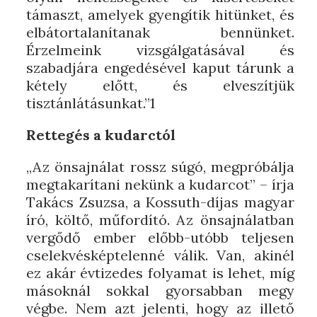
támaszt, amelyek gyengítik hitünket, és
elbátortalanítanak bennünket.
Érzelmeink vizsgálgatásával és
szabadjára engedésével kaput tárunk a
kétely előtt, és elveszítjük
tisztánlátásunkat.”1
Rettegés a kudarctól
„Az önsajnálat rossz súgó, megpróbálja
megtakarítani nekünk a kudarcot” – írja
Takács Zsuzsa, a Kossuth-díjas magyar
író, költő, műfordító. Az önsajnálatban
vergődő ember előbb-utóbb teljesen
cselekvésképtelenné válik. Van, akinél
ez akár évtizedes folyamat is lehet, míg
másoknál sokkal gyorsabban megy
végbe. Nem azt jelenti, hogy az illető