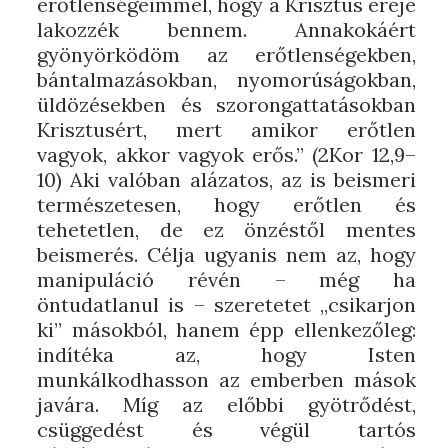
erőtlenségeimmel, hogy a Krisztus ereje
lakozzék bennem. Annakokáért
gyönyörködöm az erőtlenségekben,
bántalmazásokban, nyomorúságokban,
üldözésekben és szorongattatásokban
Krisztusért, mert amikor erőtlen
vagyok, akkor vagyok erős.” (2Kor 12,9–
10) Aki valóban alázatos, az is beismeri
természetesen, hogy erőtlen és
tehetetlen, de ez önzéstől mentes
beismerés. Célja ugyanis nem az, hogy
manipuláció révén – még ha
öntudatlanul is – szeretetet „csikarjon
ki” másokból, hanem épp ellenkezőleg:
indítéka az, hogy Isten
munkálkodhasson az emberben mások
javára. Míg az előbbi gyötrődést,
csüggedést és végül tartós