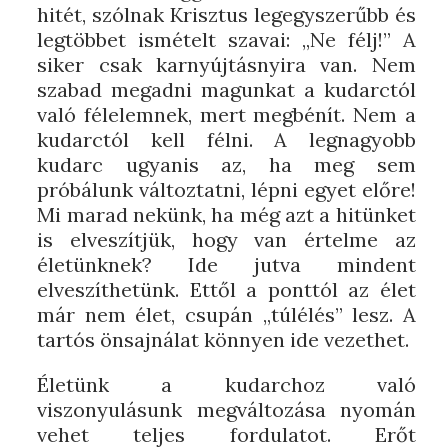
hitét, szólnak Krisztus legegyszerűbb és
legtöbbet ismételt szavai: „Ne félj!” A
siker csak karnyújtásnyira van. Nem
szabad megadni magunkat a kudarctól
való félelemnek, mert megbénít. Nem a
kudarctól kell félni. A legnagyobb
kudarc ugyanis az, ha meg sem
próbálunk változtatni, lépni egyet előre!
Mi marad nekünk, ha még azt a hitünket
is elveszítjük, hogy van értelme az
életünknek? Ide jutva mindent
elveszíthetünk. Ettől a ponttól az élet
már nem élet, csupán „túlélés” lesz. A
tartós önsajnálat könnyen ide vezethet.
Életünk a kudarchoz való
viszonyulásunk megváltozása nyomán
vehet teljes fordulatot. Erőt