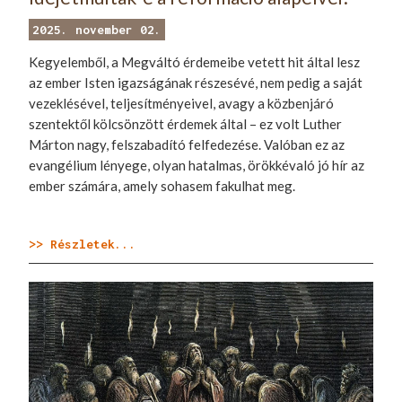
2025. november 02.
Kegyelemből, a Megváltó érdemeibe vetett hit által lesz
az ember Isten igazságának részesévé, nem pedig a saját
vezeklésével, teljesítményeivel, avagy a közbenjáró
szentektől kölcsönzött érdemek által – ez volt Luther
Márton nagy, felszabadító felfedezése. Valóban ez az
evangélium lényege, olyan hatalmas, örökkévaló jó hír az
ember számára, amely sohasem fakulhat meg.
>> Részletek...