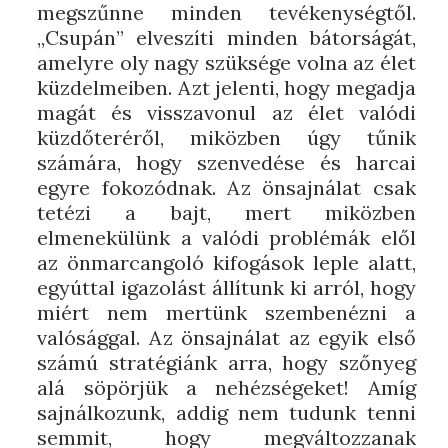
megszűnne minden tevékenységtől.
„Csupán” elveszíti minden bátorságát,
amelyre oly nagy szüksége volna az élet
küzdelmeiben. Azt jelenti, hogy megadja
magát és visszavonul az élet valódi
küzdőteréről, miközben úgy tűnik
számára, hogy szenvedése és harcai
egyre fokozódnak. Az önsajnálat csak
tetézi a bajt, mert miközben
elmenekülünk a valódi problémák elől
az önmarcangoló kifogások leple alatt,
egyúttal igazolást állítunk ki arról, hogy
miért nem mertünk szembenézni a
valósággal. Az önsajnálat az egyik első
számú stratégiánk arra, hogy szőnyeg
alá söpörjük a nehézségeket! Amíg
sajnálkozunk, addig nem tudunk tenni
semmit, hogy megváltozzanak