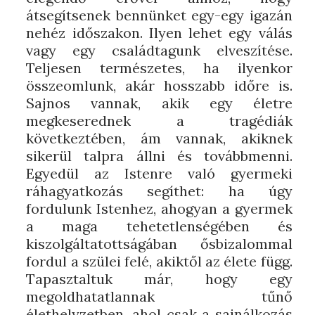
átsegítsenek bennünket egy-egy igazán
nehéz időszakon. Ilyen lehet egy válás
vagy egy családtagunk elveszítése.
Teljesen természetes, ha ilyenkor
összeomlunk, akár hosszabb időre is.
Sajnos vannak, akik egy életre
megkeserednek a tragédiák
következtében, ám vannak, akiknek
sikerül talpra állni és továbbmenni.
Egyedül az Istenre való gyermeki
ráhagyatkozás segíthet: ha úgy
fordulunk Istenhez, ahogyan a gyermek
a maga tehetetlenségében és
kiszolgáltatottságában ősbizalommal
fordul a szülei felé, akiktől az élete függ.
Tapasztaltuk már, hogy egy
megoldhatatlannak tűnő
élethelyzetben, ahol csak a sajnálkozás