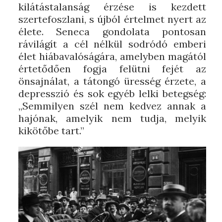
kilátástalanság érzése is kezdett
szertefoszlani, s újból értelmet nyert az
élete. Seneca gondolata pontosan
rávilágít a cél nélkül sodródó emberi
élet hiábavalóságára, amelyben magától
értetődően fogja felütni fejét az
önsajnálat, a tátongó üresség érzete, a
depresszió és sok egyéb lelki betegség:
„Semmilyen szél nem kedvez annak a
hajónak, amelyik nem tudja, melyik
kikötőbe tart.”