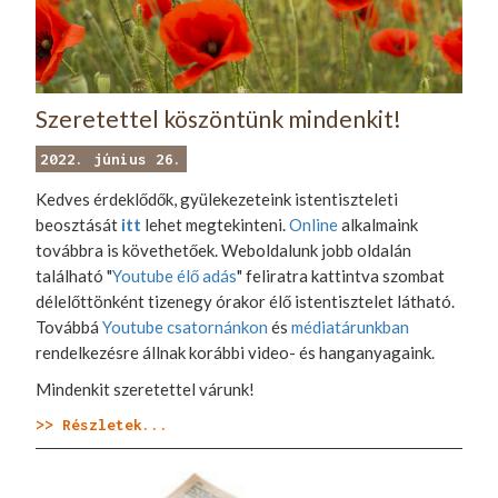
Szeretettel köszöntünk mindenkit!
2022. június 26.
Kedves érdeklődők, gyülekezeteink istentiszteleti
beosztását
itt
lehet megtekinteni.
Online
alkalmaink
továbbra is követhetőek. Weboldalunk jobb oldalán
található "
Youtube élő adás
" feliratra kattintva szombat
délelőttönként tizenegy órakor élő istentisztelet látható.
Továbbá
Youtube csatornánkon
és
médiatárunkban
rendelkezésre állnak korábbi video- és hanganyagaink.
Mindenkit szeretettel várunk!
>> Részletek...