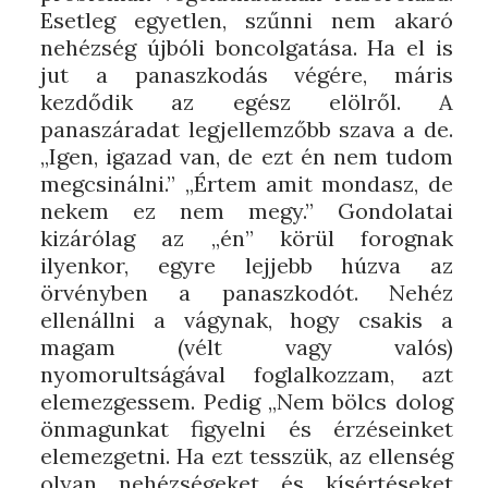
Esetleg egyetlen, szűnni nem akaró
nehézség újbóli boncolgatása. Ha el is
jut a panaszkodás végére, máris
kezdődik az egész elölről. A
panaszáradat legjellemzőbb szava a de.
„Igen, igazad van, de ezt én nem tudom
megcsinálni.” „Értem amit mondasz, de
nekem ez nem megy.” Gondolatai
kizárólag az „én” körül forognak
ilyenkor, egyre lejjebb húzva az
örvényben a panaszkodót. Nehéz
ellenállni a vágynak, hogy csakis a
magam (vélt vagy valós)
nyomorultságával foglalkozzam, azt
elemezgessem. Pedig „Nem bölcs dolog
önmagunkat figyelni és érzéseinket
elemezgetni. Ha ezt tesszük, az ellenség
olyan nehézségeket és kísértéseket