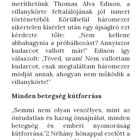
meríthetünk Thomas Alva Edison, a
villanykörte feltalálójának jól ismert
történetéből. Körülbelül háromezer
sikertelen kísérlet után egy újságíró ezt
kérdezte tőle: „Nem kellene
abbahagynia a próbálkozást? Annyiszor
kudarcot vallott már!” Edison így
válaszolt: „Téved, uram! Nem vallottam
kudarcot, csak megtaláltam háromezer
módját annak, ahogyan nem működik a
villanykörte!”
Minden betegség kútforrása
„Semmi nem olyan veszélyes, mint az
öntudatlan és hazug önsajnálat, minden
betegség és emberi nyomorúság
kútforrása.”2 Néhány hónappal ezelőtt a