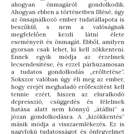
ahogyan önmagáról gondolkodik.
Ahogyan ebben a történetben Illésé, úgy
az önsajnálkozó ember tudatállapota is
beszűkül, s nem a valóságnak
megfelelően kezdi látni élete
eseményeit és önmagát. Ebből, amilyen
gyorsan csak lehet, ki kell zökkenteni.
Ennek egyik módja az érzelmek
lecsendesítése, és ezzel párhuzamosan
a tudatos gondolkodás „erőltetése”.
Sokszor valóban úgy éli meg az ember,
hogy erejét meghaladó erőfeszítést kell
tennie ezért, hiszen az eluralkodó
depresszió, csüggedés és félelmek
hatása alatt nem könnyű „átállni” a
józan gondolkodásra. A „kizökkentés”
másik módja a visszaemlékezés. Ez is
nagyfokú tudatosságot és önfegyelmet