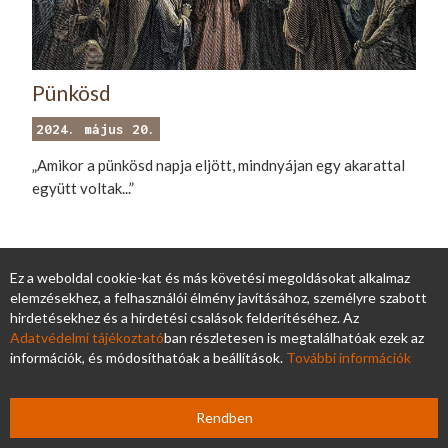
Pünkösd
2024. május 20.
„Amikor a pünkösd napja eljött, mindnyájan egy akarattal
együtt voltak...”
>> Részletek...
Ez a weboldal cookie-kat és más követési megoldásokat alkalmaz
elemzésekhez, a felhasználói élmény javításához, személyre szabott
hirdetésekhez és a hirdetési csalások felderítéséhez. Az
Adatvédelmi tájékoztató
ban részletesen is megtalálhatóak ezek az
információk, és módosíthatóak a beállítások.
További információk
Rendben