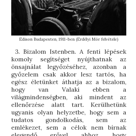
Edison Budapesten, 1911-ben (Erdélyi Mór felvétele)
3. Bizalom Istenben. A fenti lépések
komoly segítséget nyújthatnak az
önsajnálat legyőzéséhez, azonban a
győzelem csak akkor lesz tartós, ha
egész életünket áthatja az a bizalom,
hogy van Valaki ebben a
világmindenségben, aki mindent az
ellenőrzése alatt tart. Kerülhetünk
ugyanis olyan helyzetbe, hogy sem a
tudatos gondolkodás, sem az
emlékezet, sem a célok nem bírnak
elegendő erővel ahhoz, hogy