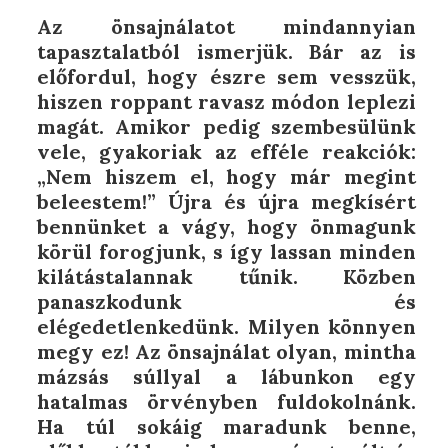
Az önsajnálatot mindannyian
tapasztalatból ismerjük. Bár az is
előfordul, hogy észre sem vesszük,
hiszen roppant ravasz módon leplezi
magát. Amikor pedig szembesülünk
vele, gyakoriak az efféle reakciók:
„Nem hiszem el, hogy már megint
beleestem!” Újra és újra megkísért
bennünket a vágy, hogy önmagunk
körül forogjunk, s így lassan minden
kilátástalannak tűnik. Közben
panaszkodunk és
elégedetlenkedünk. Milyen könnyen
megy ez! Az önsajnálat olyan, mintha
mázsás súllyal a lábunkon egy
hatalmas örvényben fuldokolnánk.
Ha túl sokáig maradunk benne,