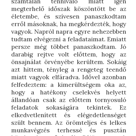
számtalan tennivaló miatt igen
megterhelő időszak köszöntött be az
életembe, és szívesen panaszkodtam
erről másoknak, ha megkérdezték, hogy
vagyok. Napról napra egyre nehezebben
tudtam elvégezni a feladataimat. Emiatt
persze még többet panaszkodtam. Jó
darabig rejtve volt előttem, hogy az
önsajnálat örvényébe kerültem. Sokáig
azt hittem, tényleg a rengeteg teendő
miatt vagyok elfáradva. Idővel azonban
felfedeztem: a kimerültségem oka az,
hogy a hatékony cselekvés helyett
állandóan csak az előttem tornyosuló
feladatok sokaságára tekintek. Ez
elkedvetlenített és elégedetlenséget
szült bennem. Az örömteljes és lelkes
munkavégzés terhessé és pusztán