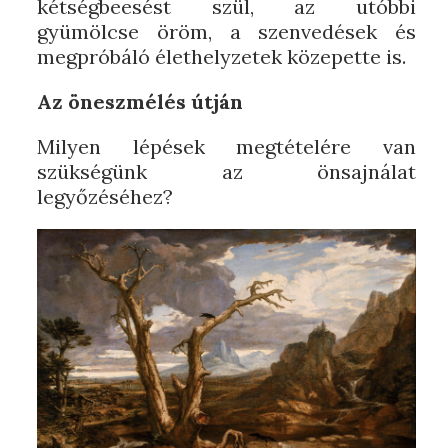
kétségbeesést szül, az utóbbi
gyümölcse öröm, a szenvedések és
megpróbáló élethelyzetek közepette is.
Az öneszmélés útján
Milyen lépések megtételére van
szükségünk az önsajnálat
legyőzéséhez?