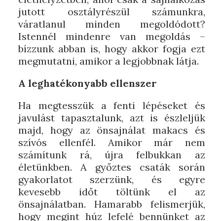
jutott osztályrészül számunkra,
váratlanul minden megoldódott?
Istennél mindenre van megoldás –
bízzunk abban is, hogy akkor fogja ezt
megmutatni, amikor a legjobbnak látja.
A leghatékonyabb ellenszer
Ha megtesszük a fenti lépéseket és
javulást tapasztalunk, azt is észleljük
majd, hogy az önsajnálat makacs és
szívós ellenfél. Amikor már nem
számítunk rá, újra felbukkan az
életünkben. A győztes csaták során
gyakorlatot szerzünk, és egyre
kevesebb időt töltünk el az
önsajnálatban. Hamarabb felismerjük,
hogy megint húz lefelé bennünket az