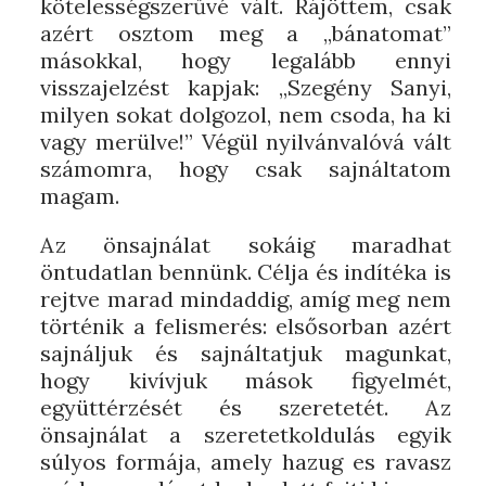
kötelességszerűvé vált. Rájöttem, csak
azért osztom meg a „bánatomat”
másokkal, hogy legalább ennyi
visszajelzést kapjak: „Szegény Sanyi,
milyen sokat dolgozol, nem csoda, ha ki
vagy merülve!” Végül nyilvánvalóvá vált
számomra, hogy csak sajnáltatom
magam.
Az önsajnálat sokáig maradhat
öntudatlan bennünk. Célja és indítéka is
rejtve marad mindaddig, amíg meg nem
történik a felismerés: elsősorban azért
sajnáljuk és sajnáltatjuk magunkat,
hogy kivívjuk mások figyelmét,
együttérzését és szeretetét. Az
önsajnálat a szeretetkoldulás egyik
súlyos formája, amely hazug es ravasz