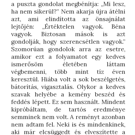
a puszta gondolat megbénítja: „Mi lesz,
ha nem sikerül?” Nem akarja újra átélni
azt, ami elindította az önsajnálat
lejtőjén: „Értéktelen vagyok. Béna
vagyok. Biztosan mások is azt
gondolják, hogy szerencsétlen vagyok.”
Szomorúan gondolok arra az esetre,
amikor ezt a folyamatot egy kedves
ismerősöm életében láttam
végbemenni, több mint tíz éven
keresztül. Hiába volt a sok beszélgetés,
bátorítás, vigasztalás. Olykor a kedves
szavak helyébe a kemény beszéd és
feddés lépett. Ez sem használt. Mindent
kipróbáltam, de tartós eredménye
semminek nem volt. A reményt azonban
nem adtam fel. Neki is és mindenkinek,
aki már elcsüggedt és elveszítette a