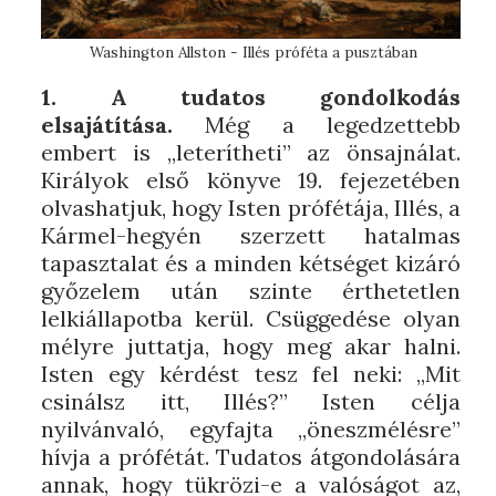
Washington Allston - Illés próféta a pusztában
1. A tudatos gondolkodás
elsajátítása.
Még a legedzettebb
embert is „leterítheti” az önsajnálat.
Királyok első könyve 19. fejezetében
olvashatjuk, hogy Isten prófétája, Illés, a
Kármel-hegyén szerzett hatalmas
tapasztalat és a minden kétséget kizáró
győzelem után szinte érthetetlen
lelkiállapotba kerül. Csüggedése olyan
mélyre juttatja, hogy meg akar halni.
Isten egy kérdést tesz fel neki: „Mit
csinálsz itt, Illés?” Isten célja
nyilvánvaló, egyfajta „öneszmélésre”
hívja a prófétát. Tudatos átgondolására
annak, hogy tükrözi-e a valóságot az,