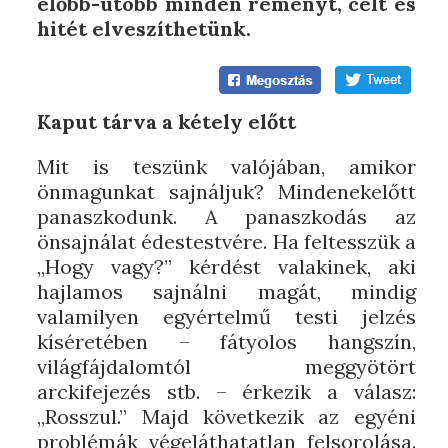
előbb-utóbb minden reményt, célt és
hitét elveszíthetünk.
Kaput tárva a kétely előtt
Mit is teszünk valójában, amikor
önmagunkat sajnáljuk? Mindenekelőtt
panaszkodunk. A panaszkodás az
önsajnálat édestestvére. Ha feltesszük a
„Hogy vagy?” kérdést valakinek, aki
hajlamos sajnálni magát, mindig
valamilyen egyértelmű testi jelzés
kíséretében – fátyolos hangszín,
világfájdalomtól meggyötört
arckifejezés stb. – érkezik a válasz:
„Rosszul.” Majd következik az egyéni
problémák végeláthatatlan felsorolása.