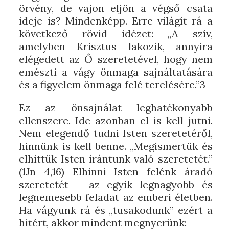
örvény, de vajon eljön a végső csata
ideje is? Mindenképp. Erre világít rá a
következő rövid idézet: „A szív,
amelyben Krisztus lakozik, annyira
elégedett az Ő szeretetével, hogy nem
emészti a vágy önmaga sajnáltatására
és a figyelem önmaga felé terelésére.”3
Ez az önsajnálat leghatékonyabb
ellenszere. Ide azonban el is kell jutni.
Nem elegendő tudni Isten szeretetéről,
hinnünk is kell benne. „Megismertük és
elhittük Isten irántunk való szeretetét.”
(1Jn 4,16) Elhinni Isten felénk áradó
szeretetét – az egyik legnagyobb és
legnemesebb feladat az emberi életben.
Ha vágyunk rá és „tusakodunk” ezért a
hitért, akkor mindent megnyerünk: