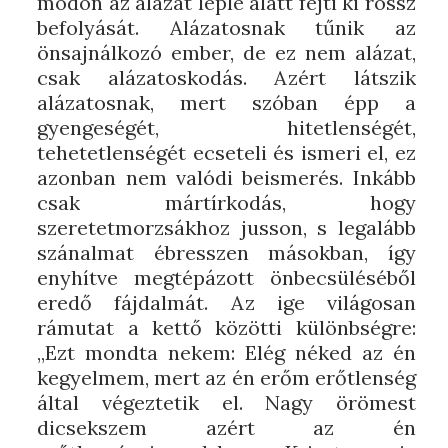
módon az alázat leple alatt fejti ki rossz
befolyását. Alázatosnak tűnik az
önsajnálkozó ember, de ez nem alázat,
csak alázatoskodás. Azért látszik
alázatosnak, mert szóban épp a
gyengeségét, hitetlenségét,
tehetetlenségét ecseteli és ismeri el, ez
azonban nem valódi beismerés. Inkább
csak mártírkodás, hogy
szeretetmorzsákhoz jusson, s legalább
szánalmat ébresszen másokban, így
enyhítve megtépázott önbecsüléséből
eredő fájdalmát. Az ige világosan
rámutat a kettő közötti különbségre:
„Ezt mondta nekem: Elég néked az én
kegyelmem, mert az én erőm erőtlenség
által végeztetik el. Nagy örömest
dicsekszem azért az én