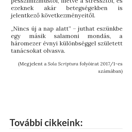
pesszimizmustól, illetve a stressztől, és
ezeknek akár betegségekben is
jelentkező következményeitől.
„Nincs új a nap alatt” – juthat eszünkbe
egy másik salamoni mondás, a
háromezer évnyi különbséggel született
tanácsokat olvasva.
(Megjelent a
Sola Scriptura
folyóirat 2017/1-es
számában)
További cikkeink: