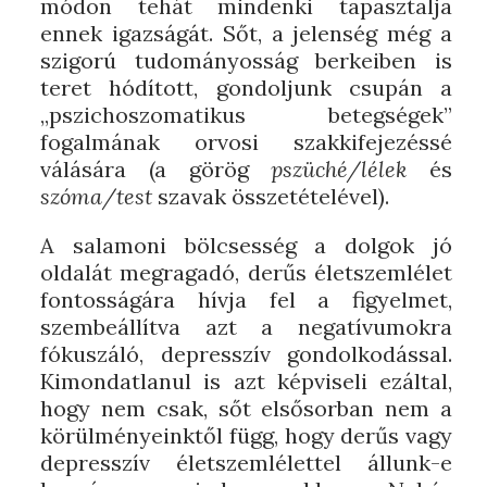
módon tehát mindenki tapasztalja
ennek igazságát. Sőt, a jelenség még a
szigorú tudományosság berkeiben is
teret hódított, gondoljunk csupán a
„pszichoszomatikus betegségek”
fogalmának orvosi szakkifejezéssé
válására (a görög
pszüché/lélek
és
szóma/test
szavak összetételével).
A salamoni bölcsesség a dolgok jó
oldalát megragadó, derűs életszemlélet
fontosságára hívja fel a figyelmet,
szembeállítva azt a negatívumokra
fókuszáló, depresszív gondolkodással.
Kimondatlanul is azt képviseli ezáltal,
hogy nem csak, sőt elsősorban nem a
körülményeinktől függ, hogy derűs vagy
depresszív életszemlélettel állunk-e