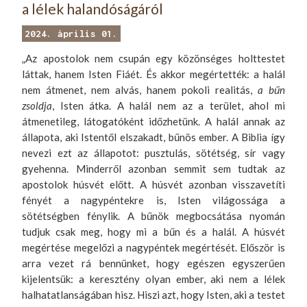
a lélek halandóságáról
2024. április 01.
„Az apostolok nem csupán egy közönséges holttestet
láttak, hanem Isten Fiáét. És akkor megértették: a halál
nem átmenet, nem alvás, hanem pokoli realitás,
a
bűn
zsoldja
, Isten átka. A halál nem az a terület, ahol mi
átmenetileg, látogatóként időzhetünk. A halál annak az
állapota, aki Istentől elszakadt, bűnös ember. A Biblia így
nevezi ezt az állapotot: pusztulás, sötétség, sír vagy
gyehenna. Minderről azonban semmit sem tudtak az
apostolok húsvét előtt. A húsvét azonban visszavetíti
fényét a nagypéntekre is, Isten világossága a
sötétségben fénylik. A bűnök megbocsátása nyomán
tudjuk csak meg, hogy mi a bűn és a halál. A húsvét
megértése megelőzi a nagypéntek megértését. Először is
arra vezet rá bennünket, hogy egészen egyszerűen
kijelentsük: a keresztény olyan ember, aki nem a lélek
halhatatlanságában hisz. Hiszi azt, hogy Isten, aki a testet