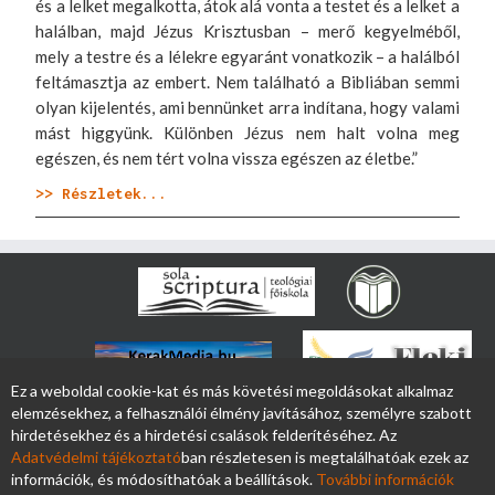
és a lelket megalkotta, átok alá vonta a testet és a lelket a
halálban, majd Jézus Krisztusban – merő kegyelméből,
mely a testre és a lélekre egyaránt vonatkozik – a halálból
feltámasztja az embert. Nem található a Bibliában semmi
olyan kijelentés, ami bennünket arra indítana, hogy valami
mást higgyünk. Különben Jézus nem halt volna meg
egészen, és nem tért volna vissza egészen az életbe.”
>> Részletek...
Ez a weboldal cookie-kat és más követési megoldásokat alkalmaz
elemzésekhez, a felhasználói élmény javításához, személyre szabott
hirdetésekhez és a hirdetési csalások felderítéséhez. Az
Adatvédelmi tájékoztató
ban részletesen is megtalálhatóak ezek az
információk, és módosíthatóak a beállítások.
További információk