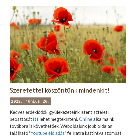
Szeretettel köszöntünk mindenkit!
2022. június 26.
Kedves érdeklődők, gyülekezeteink istentiszteleti
beosztását
itt
lehet megtekinteni.
Online
alkalmaink
továbbra is követhetőek. Weboldalunk jobb oldalán
található "
Youtube élő adás
" feliratra kattintva szombat