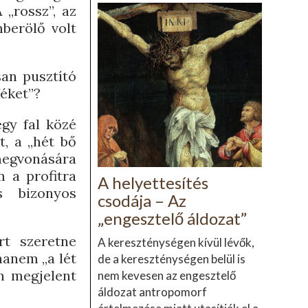
 „rossz”, az
mberölő volt
an pusztító
féket”?
égy fal közé
t, a „hét bő
egvonására
 a profitra
A helyettesítés
s bizonyos
csodája – Az
„engesztelő áldozat”
t szeretne
A kereszténységen kívül lévők,
hanem „a lét
de a kereszténységen belül is
an megjelent
nem kevesen az engesztelő
áldozat antropomorf