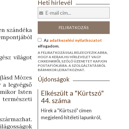
Heti hírlevél
FELIRATKOZÁS
ten szándéka
empontjából
Az
adatkezelési nyilatkozatot
elfogadom.
A FELIRATKOZÁSSAL BELEEGYEZIK ABBA,
ész világot
HOGY A KERAK.HU HÍRLEVELET VAGY
CIKKEINKRŐL SZÓLÓ ÜZENETET KAPJON
POSTAFIÓKJÁBA. A SZOLGÁLTATÁSRÓL
BÁRMIKOR LEIRATKOZHAT.
 (lásd Mózes
Újdonságok
y a legvégső
amikor Isten
Elkészült a "Kürtszó"
ő természeti
44. száma
Hírek a "Kürtszó" címen
megjelenő hitéleti lapunkról,
származhat.
világosságok