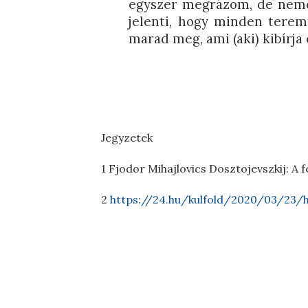
egyszer megrázom, de nemcs
jelenti, hogy minden terem
marad meg, ami (aki) kibírja 
Jegyzetek
1 Fjodor Mihajlovics Dosztojevszkij: A ​
2
https://24.hu/kulfold/2020/03/23/h