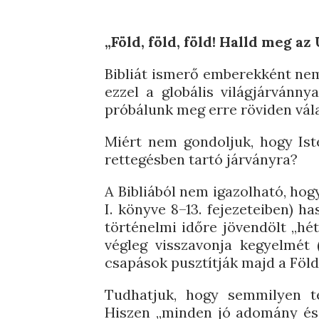
„Föld, föld, föld! Halld meg az
Bibliát ismerő emberekként nem
ezzel a globális világjárvánn
próbálunk meg erre röviden vála
Miért nem gondoljuk, hogy Ist
rettegésben tartó járványra?
A Bibliából nem igazolható, hog
I. könyve 8–13. fejezeteiben) h
történelmi időre jövendölt „hé
végleg visszavonja kegyelmét (
csapások pusztítják majd a Föld
Tudhatjuk, hogy semmilyen t
Hiszen „minden jó adomány és m