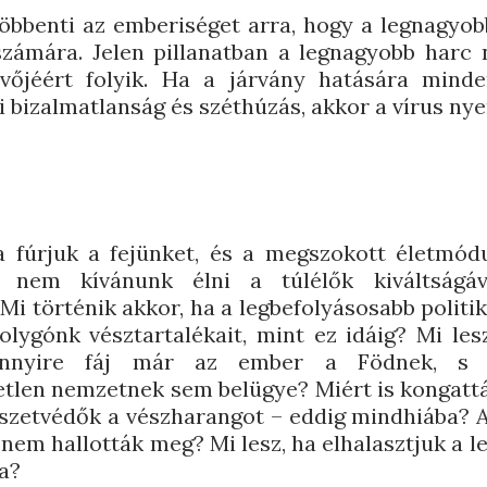
öbbenti az emberiséget arra, hogy a legnagyob
számára. Jelen pillanatban a legnagyobb harc
vőjéért folyik. Ha a járvány hatására minde
 bizalmatlanság és széthúzás, akkor a vírus nyer
a fúrjuk a fejünket, és a megszokott életmó
 nem kívánunk élni a túlélők kiváltságáv
i történik akkor, ha a legbefolyásosabb politi
olygónk vésztartalékait, mint ez idáig? Mi les
nnyire fáj már az ember a Födnek, s 
etlen nemzetnek sem belügye? Miért is kongatt
észetvédők a vészharangot – eddig mindhiába? 
t nem hallották meg? Mi lesz, ha elhalasztjuk a l
ra?