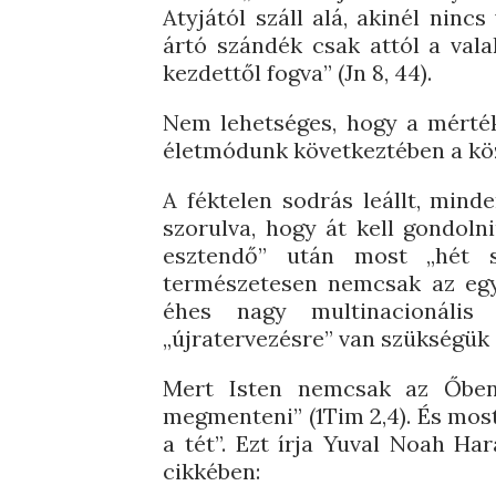
Atyjától száll alá, akinél nincs
ártó szándék csak attól a valak
kezdettől fogva” (Jn 8, 44).
Nem lehetséges, hogy a mérték
életmódunk következtében a köze
A féktelen sodrás leállt, mind
szorulva, hogy át kell gondoln
esztendő” után most „hét s
természetesen nemcsak az egys
éhes nagy multinacionális
„újratervezésre” van szükségük 
Mert Isten nemcsak az Őben
megmenteni” (1Tim 2,4). És most
a tét”. Ezt írja Yuval Noah Ha
cikkében: