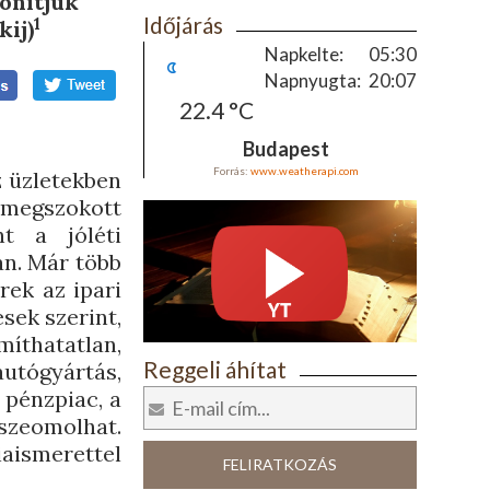
donítjuk
Időjárás
1
kij)
Napkelte:
05:30
Napnyugta:
20:07
22.4 °C
Budapest
Forrás:
www.weatherapi.com
z üzletekben
 megszokott
nt a jóléti
án. Már több
rek az ipari
sek szerint,
míthatatlan,
Reggeli áhítat
utógyártás,
 pénzpiac, a
szeomolhat.
aismerettel
FELIRATKOZÁS