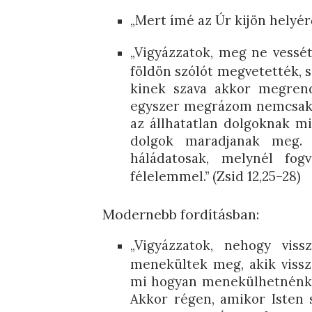
„Mert ímé az Úr kijön helyérő
„Vigyázzatok, meg ne vessé
földön szólót megvetették, s
kinek szava akkor megrend
egyszer megrázom nemcsak a 
az állhatatlan dolgoknak m
dolgok maradjanak meg. 
háládatosak, melynél fog
félelemmel.” (Zsid 12,25–28)
Modernebb fordításban:
„Vigyázzatok, nehogy vis
menekültek meg, akik vissza
mi hogyan menekülhetnénk m
Akkor régen, amikor Isten s