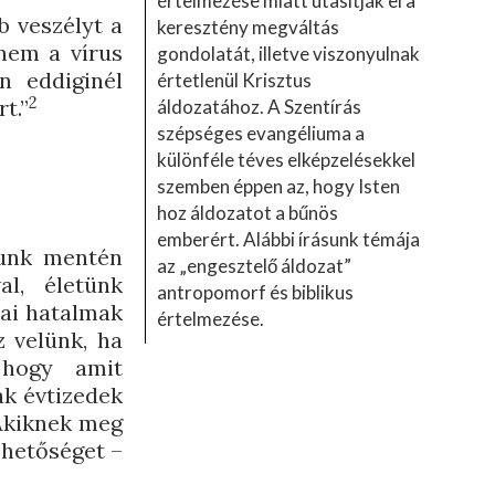
értelmezése miatt utasítják el a
b veszélyt a
keresztény megváltás
 nem a vírus
gondolatát, illetve viszonyulnak
n eddiginél
értetlenül Krisztus
2
t.”
áldozatához. A Szentírás
szépséges evangéliuma a
különféle téves elképzelésekkel
szemben éppen az, hogy Isten
hoz áldozatot a bűnös
emberért. Alábbi írásunk témája
dunk mentén
az „engesztelő áldozat”
al, életünk
antropomorf és biblikus
kai hatalmak
értelmezése.
z velünk, ha
hogy amit
ák évtizedek
Akiknek meg
ehetőséget –