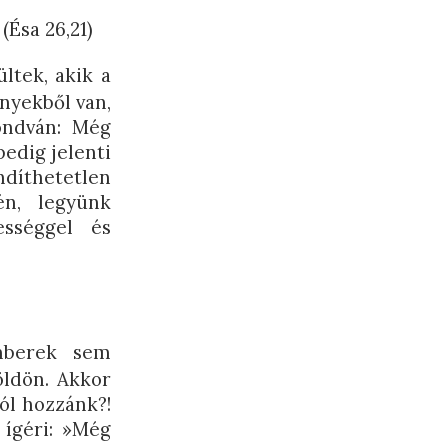
(Ésa 26,21)
ltek, akik a
nnyekből van,
ondván: Még
edig jelenti
ndíthetetlen
én, legyünk
ességgel és
emberek sem
öldön. Akkor
ól hozzánk?!
 ígéri: »Még