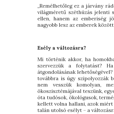
„Remélhetőleg ez a járvány rád
világméretű széthúzás jelenti 
ellen, hanem az emberiség jö
nagyobb lesz az emberek közötti
Esély a változásra?
Mi történik akkor, ha homokb
szervezzük a folytatást? Ha
átgondolásának lehetőségével? M
továbbra is úgy szipolyozzák b
nem vesszük komolyan, me
ökoszisztémájával teszünk, egy
óta tudósok, ökológusok, term
kellett volna hallani, azok miér
talán utolsó esélyt – a változás