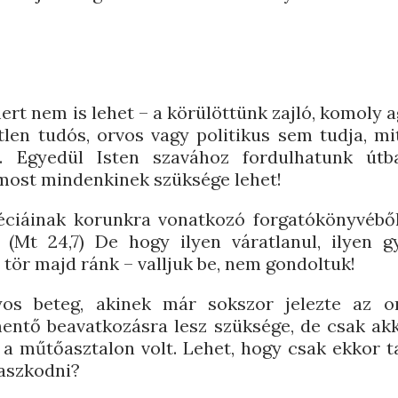
rt nem is lehet – a körülöttünk zajló, komoly
tlen tudós, orvos vagy politikus sem tudja, mi
 Egyedül Isten szavához fordulhatunk útbai
 most mindenkinek szüksége lehet!
éciáinak korunkra vonatkozó forgatókönyvéből
 (Mt 24,7) De hogy ilyen váratlanul, ilyen gy
 tör majd ránk – valljuk be, nem gondoltuk!
yos beteg, akinek már sokszor jelezte az o
ntő beavatkozásra lesz szüksége, de csak akk
 a műtőasztalon volt. Lehet, hogy csak ekkor 
aszkodni?