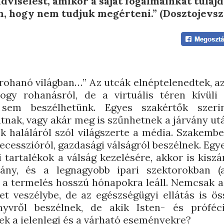
viselést, amikor a saját fogalmainkat tulaj
n, hogy nem tudjuk megérteni.” (Dosztojevsz
ohanó világban…” Az utcák elnéptelenedtek, a
hogy rohanásról, de a virtuális téren kívüli
l sem beszélhetünk. Egyes szakértők szeri
tnak, vagy akár meg is szűnhetnek a járvány ut
ek haláláról szól világszerte a média. Szakembe
recesszióról, gazdasági válságról beszélnek. Egye
tartalékok a válság kezelésére, akkor is kiszá
ány, és a legnagyobb ipari szektorokban (a
.) a termelés hosszú hónapokra leáll. Nemcsak a
t veszélybe, de az egészségügyi ellátás is ös
nyvről beszélnek, de akik Isten- és próféci
ek a jelenlegi és a várható eseményekre?