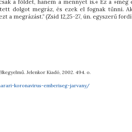
ak a földet, hanem a mennyet is.« Ez a »még 
tett dolgot megráz, és ezek el fognak tűnni. A
ezt a megrázást.” (Zsid 12,25–27, ún. egyszerű ford
félkegyelmű. Jelenkor Kiadó, 2002. 494. o.
arari-koronavirus-emberiseg-jarvany/