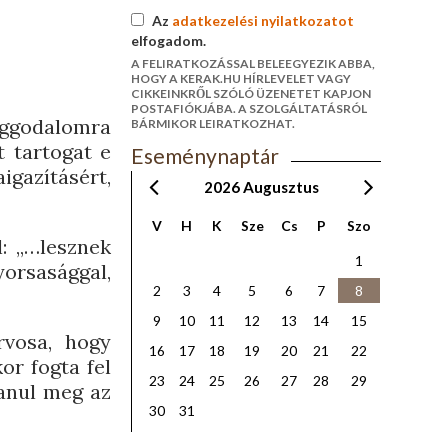
Az
adatkezelési nyilatkozatot
elfogadom.
A FELIRATKOZÁSSAL BELEEGYEZIK ABBA,
HOGY A KERAK.HU HÍRLEVELET VAGY
CIKKEINKRŐL SZÓLÓ ÜZENETET KAPJON
POSTAFIÓKJÁBA. A SZOLGÁLTATÁSRÓL
 aggodalomra
BÁRMIKOR LEIRATKOZHAT.
t tartogat e
Eseménynaptár
gazításért,
2026
Augusztus
V
H
K
Sze
Cs
P
Szo
: „…lesznek
1
orsasággal,
2
3
4
5
6
7
8
9
10
11
12
13
14
15
rvosa, hogy
16
17
18
19
20
21
22
or fogta fel
23
24
25
26
27
28
29
tanul meg az
30
31