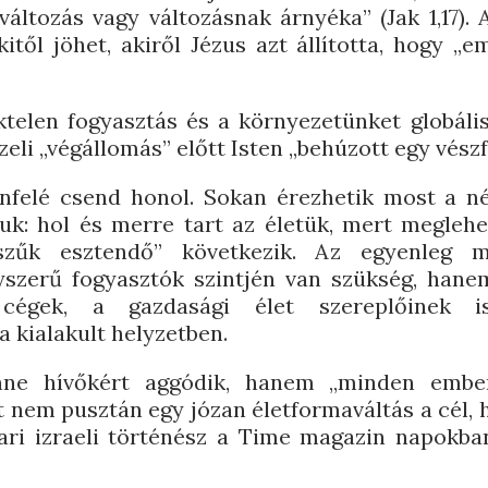
 változás vagy változásnak árnyéka” (Jak 1,17). A
itől jöhet, akiről Jézus azt állította, hogy „e
telen fogyasztás és a környezetünket globális
li „végállomás” előtt Isten „behúzott egy vész
enfelé csend honol. Sokan érezhetik most a n
iuk: hol és merre tart az életük, mert meglehe
zűk esztendő” következik. Az egyenleg m
zerű fogyasztók szintjén van szükség, hanem
 cégek, a gazdasági élet szereplőinek i
a kialakult helyzetben.
ne hívőkért aggódik, hanem „minden ember
 nem pusztán egy józan életformaváltás a cél, 
rari izraeli történész a Time magazin napokb