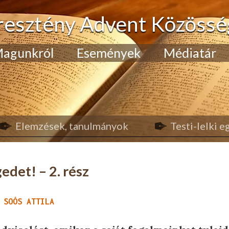
resztény Advent Közössé
agunkról
Események
Médiatár
Elemzések, tanulmányok
Testi-lelki 
edet! – 2. rész
 SOÓS ATTILA