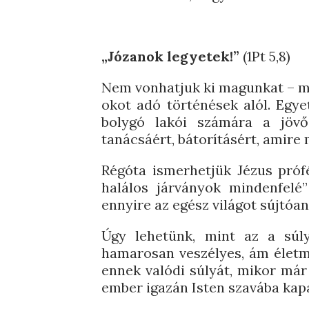
„Józanok legyetek!”
(1Pt 5,8)
Nem vonhatjuk ki magunkat – me
okot adó történések alól. Egye
bolygó lakói számára a jövő.
tanácsáért, bátorításért, amire
Régóta ismerhetjük Jézus próf
halálos járványok mindenfelé”
ennyire az egész világot sújtóan
Úgy lehetünk, mint az a súl
hamarosan veszélyes, ám életme
ennek valódi súlyát, mikor már
ember igazán Isten szavába kap