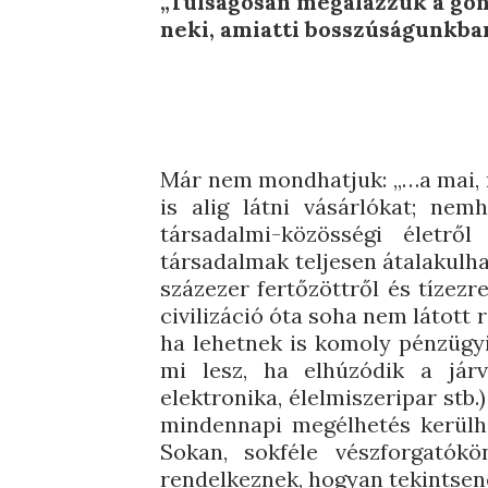
„Túlságosan megalázzuk a gond
neki, amiatti bosszúságunkba
Már nem mondhatjuk: „…a mai, r
is alig látni vásárlókat; nem
társadalmi-közösségi életrő
társadalmak teljesen átalakulha
százezer fertőzöttről és tízezr
civilizáció óta soha nem látott 
ha lehetnek is komoly pénzügyi 
mi lesz, ha elhúzódik a járv
elektronika, élelmiszeripar stb
mindennapi megélhetés kerülhe
Sokan, sokféle vészforgatókö
rendelkeznek, hogyan tekintsen