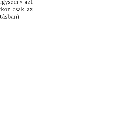
egyszer« azt
kkor csak az
ításban)