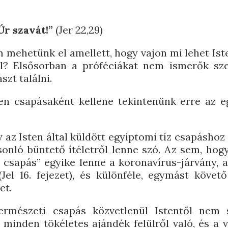
 Úr szavát!”
(Jer 22,29)
 mehetünk el amellett, hogy vajon mi lehet Is
yal? Elsősorban a próféciákat nem ismerők sz
szt találni.
en csapásaként kellene tekintenünk erre az eg
y az Isten által küldött egyiptomi tíz csapáshoz
asonló büntető ítéletről lenne szó. Az sem, hog
t csapás” egyike lenne a koronavírus-járvány, 
Jel 16. fejezet), és különféle, egymást követ
et.
ermészeti csapás közvetlenül Istentől nem 
inden tökéletes ajándék felülről való, és a 