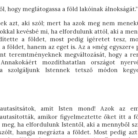
l, hogy meglátogassa a föld lakóinak álnokságát.” 
tek azt, aki szól; mert ha azok meg nem menekü
okkal kevésbé mi, ha elfordulunk attól, aki a me
ítette a földet, most pedig ígéretet tesz, m
földet, hanem az eget is. Az a »még egyszer« p
int teremtményeknek megváltozását, hogy a re
Annakokáért mozdíthatatlan országot nyerv
va szolgáljunk Istennek tetsző módon kegy
szautasítsátok, amit Isten mond! Azok az 
utasították, amikor figyelmeztette őket itt a f
eg, ha elfordulunk Istentől, aki a mennyből sz
zólt, hangja megrázta a földet. Most pedig azt