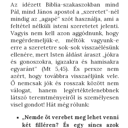
Az idézett Biblia-szakaszokban mind
Pál, mind János apostol a „szeretet”-nél
mindig az „agapé” szót használja, ami a
feltétel nélküli isteni szeretetet jelenti.
Vagyis nem kell azon aggódnunk, hogy
megérdemeljük-e, méltók vagyunk-e
erre a szeretetre sok-sok visszaélésünk
ellenére, mert Isten áldást áraszt „jókra
és gonoszokra, igazakra és hamisakra
egyaránt” (Mt 5,45). És persze nem
azért, hogy továbbra visszaéljünk vele.
Ő nemcsak jók és rosszak között nem
válogat, hanem legértéktelenebbnek
látszó teremtményeiről is személyesen
visel gondot! Hát még rólunk:
„Nemde öt verebet meg lehet venni
két filléren? És egy sincs azok