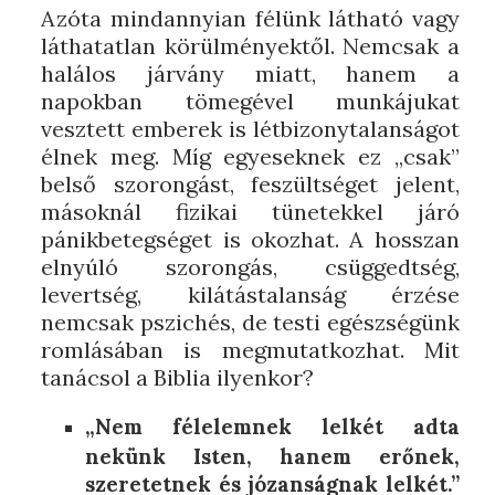
Azóta mindannyian félünk látható vagy
láthatatlan körülményektől. Nemcsak a
halálos járvány miatt, hanem a
napokban tömegével munkájukat
vesztett emberek is létbizonytalanságot
élnek meg. Míg egyeseknek ez „csak”
belső szorongást, feszültséget jelent,
másoknál fizikai tünetekkel járó
pánikbetegséget is okozhat. A hosszan
elnyúló szorongás, csüggedtség,
levertség, kilátástalanság érzése
nemcsak pszichés, de testi egészségünk
romlásában is megmutatkozhat. Mit
tanácsol a Biblia ilyenkor?
„Nem félelemnek lelkét adta
nekünk Isten, hanem erőnek,
szeretetnek és józanságnak lelkét.”