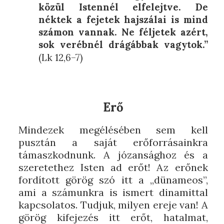
közül Istennél elfelejtve. De
néktek a fejetek hajszálai is mind
számon vannak. Ne féljetek azért,
sok verébnél drágábbak vagytok.”
(Lk 12,6–7)
Erő
Mindezek megélésében sem kell
pusztán a saját erőforrásainkra
támaszkodnunk. A józansághoz és a
szeretethez Isten ad erőt! Az erőnek
fordított görög szó itt a „dünameos”,
ami a számunkra is ismert dinamittal
kapcsolatos. Tudjuk, milyen ereje van! A
görög kifejezés itt erőt, hatalmat,