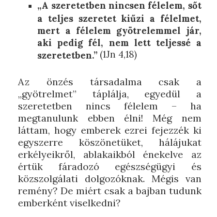
„A szeretetben nincsen félelem, sőt
a teljes szeretet kiűzi a félelmet,
mert a félelem gyötrelemmel jár,
aki pedig fél, nem lett teljessé a
(1Jn 4,18)
szeretetben.”
Az önzés társadalma csak a
„gyötrelmet” táplálja, egyedül a
szeretetben nincs félelem – ha
megtanulunk ebben élni! Még nem
láttam, hogy emberek ezrei fejezzék ki
egyszerre köszönetüket, hálájukat
erkélyeikről, ablakaikból énekelve az
értük fáradozó egészségügyi és
közszolgálati dolgozóknak. Mégis van
remény? De miért csak a bajban tudunk
emberként viselkedni?