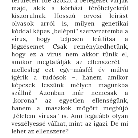
területén. Ide azokat a betegeket várják
majd, akik a kórházi férőhelyekről
kiszorulnak. Hosszú orvosi leírást
olvasok arról is, milyen genetikai
kóddal képes „belépni” szervezetembe a
vírus, hogy teljesen leállítsa a
légzésemet. Csak reménykedhetünk,
hogy ez a vírus nem akkor tűnik el,
amikor megtalálják az ellenszerét –
mellesleg ezt egy–másfél év múlva
ígérik a tudósok –, hanem amikor
képesek leszünk mélyen magunkba
szállni! Azonban már nemcsak a
„korona” az egyetlen ellenségünk,
hanem a maszkok mögött megbújó
„félelem vírusa” is. Ami legalább olyan
veszélyessé válhat, mint az igazi. De mi
lehet az ellenszere?