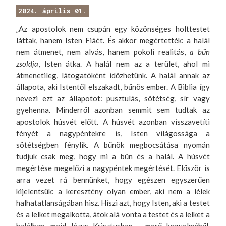
2024. április 01.
„Az apostolok nem csupán egy közönséges holttestet
láttak, hanem Isten Fiáét. És akkor megértették: a halál
nem átmenet, nem alvás, hanem pokoli realitás,
a
bűn
zsoldja
, Isten átka. A halál nem az a terület, ahol mi
átmenetileg, látogatóként időzhetünk. A halál annak az
állapota, aki Istentől elszakadt, bűnös ember. A Biblia így
nevezi ezt az állapotot: pusztulás, sötétség, sír vagy
gyehenna. Minderről azonban semmit sem tudtak az
apostolok húsvét előtt. A húsvét azonban visszavetíti
fényét a nagypéntekre is, Isten világossága a
sötétségben fénylik. A bűnök megbocsátása nyomán
tudjuk csak meg, hogy mi a bűn és a halál. A húsvét
megértése megelőzi a nagypéntek megértését. Először is
arra vezet rá bennünket, hogy egészen egyszerűen
kijelentsük: a keresztény olyan ember, aki nem a lélek
halhatatlanságában hisz. Hiszi azt, hogy Isten, aki a testet
és a lelket megalkotta, átok alá vonta a testet és a lelket a
halálban, majd Jézus Krisztusban – merő kegyelméből,