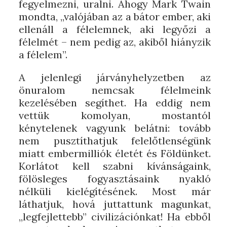
fegyelmezni, uralni. Ahogy Mark Twain
mondta, „valójában az a bátor ember, aki
ellenáll a félelemnek, aki legyőzi a
félelmét – nem pedig az, akiből hiányzik
a félelem”.
A jelenlegi járványhelyzetben az
önuralom nemcsak félelmeink
kezelésében segíthet. Ha eddig nem
vettük komolyan, mostantól
kénytelenek vagyunk belátni: tovább
nem pusztíthatjuk felelőtlenségünk
miatt embermilliók életét és Földünket.
Korlátot kell szabni kívánságaink,
fölösleges fogyasztásaink nyakló
nélküli kielégítésének. Most már
láthatjuk, hová juttattunk magunkat,
„legfejlettebb” civilizációnkat! Ha ebből