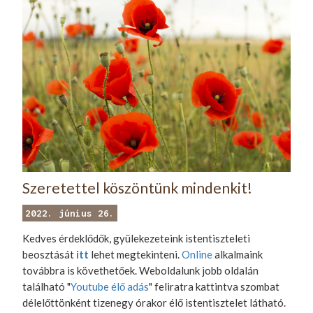
Szeretettel köszöntünk mindenkit!
2022. június 26.
Kedves érdeklődők, gyülekezeteink istentiszteleti
beosztását
itt
lehet megtekinteni.
Online
alkalmaink
továbbra is követhetőek. Weboldalunk jobb oldalán
található "
Youtube élő adás
" feliratra kattintva szombat
délelőttönként tizenegy órakor élő istentisztelet látható.