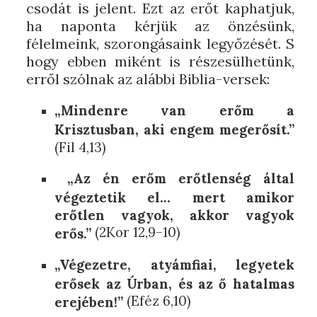
csodát is jelent. Ezt az erőt kaphatjuk,
ha naponta kérjük az önzésünk,
félelmeink, szorongásaink legyőzését. S
hogy ebben miként is részesülhetünk,
erről szólnak az alábbi Biblia-versek:
„Mindenre van erőm a
Krisztusban, aki engem megerősít.”
(Fil 4,13)
„Az én erőm erőtlenség által
végeztetik el… mert amikor
erőtlen vagyok, akkor vagyok
(2Kor 12,9–10)
erős.”
„Végezetre, atyámfiai, legyetek
erősek az Úrban, és az ő hatalmas
(Eféz 6,10)
erejében!”