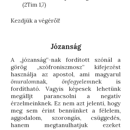
(2Tim 1,7)
Kezdjük a végéről!
Józanság
A „józanság”-nak fordított szónál a
görög „szófroniszmosz” kifejezést
használja az apostol, ami magyarul
önuralom
nak,
önfegyelem
nek is
fordítható. Vagyis képesek lehetünk
megálljt parancsolni a negatív
érzelmeinknek. Ez nem azt jelenti, hogy
meg sem érint bennünket a félelem,
aggodalom, szorongás, csüggedés,
hanem megtanulhatjuk ezeket