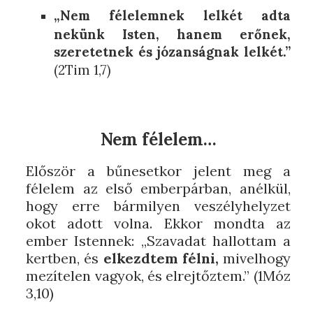
„Nem félelemnek lelkét adta
nekünk Isten, hanem erőnek,
szeretetnek és józanságnak lelkét.”
(2Tim 1,7)
Nem félelem…
Először a bűnesetkor jelent meg a
félelem az első emberpárban, anélkül,
hogy erre bármilyen veszélyhelyzet
okot adott volna. Ekkor mondta az
ember Istennek: „Szavadat hallottam a
kertben, és
elkezdtem félni,
mivelhogy
mezítelen vagyok, és elrejtőztem.” (1Móz
3,10)