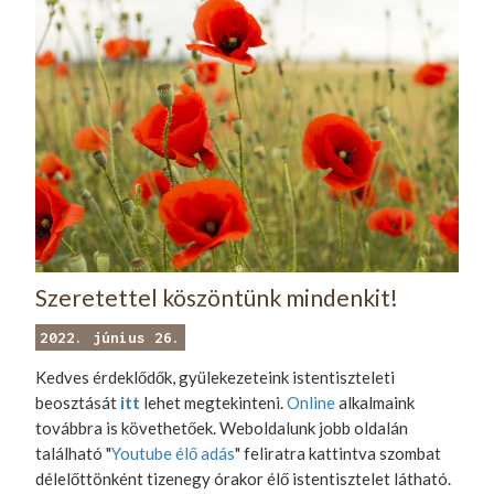
Szeretettel köszöntünk mindenkit!
2022. június 26.
Kedves érdeklődők, gyülekezeteink istentiszteleti
beosztását
itt
lehet megtekinteni.
Online
alkalmaink
továbbra is követhetőek. Weboldalunk jobb oldalán
található "
Youtube élő adás
" feliratra kattintva szombat
délelőttönként tizenegy órakor élő istentisztelet látható.