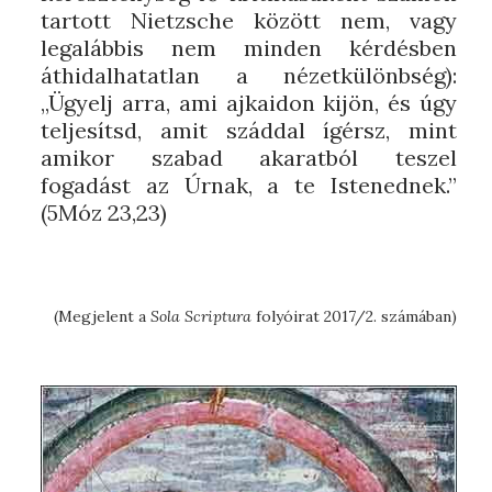
tartott Nietzsche között nem, vagy
legalábbis nem minden kérdésben
áthidalhatatlan a nézetkülönbség):
„Ügyelj arra, ami ajkaidon kijön, és úgy
teljesítsd, amit száddal ígérsz, mint
amikor szabad akaratból teszel
fogadást az Úrnak, a te Istenednek.”
(5Móz 23,23)
(Megjelent a
Sola Scriptura
folyóirat 2017/2. számában)