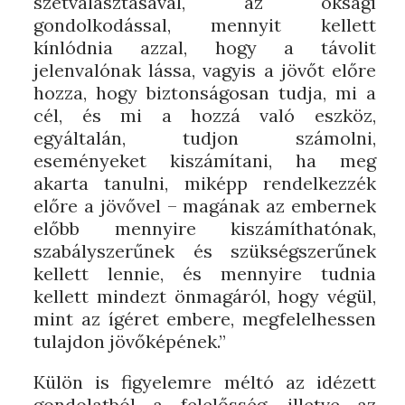
szétválasztásával, az oksági
gondolkodással, mennyit kellett
kínlódnia azzal, hogy a távolit
jelenvalónak lássa, vagyis a jövőt előre
hozza, hogy biztonságosan tudja, mi a
cél, és mi a hozzá való eszköz,
egyáltalán, tudjon számolni,
eseményeket kiszámítani, ha meg
akarta tanulni, miképp rendelkezzék
előre a jövővel – magának az embernek
előbb mennyire kiszámíthatónak,
szabályszerűnek és szükségszerűnek
kellett lennie, és mennyire tudnia
kellett mindezt önmagáról, hogy végül,
mint az ígéret embere, megfelelhessen
tulajdon jövőképének.”
Külön is figyelemre méltó az idézett
gondolatból a felelősség, illetve az