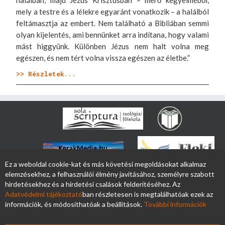
halálban, majd Jézus Krisztusban – merő kegyelméből,
mely a testre és a lélekre egyaránt vonatkozik – a halálból
feltámasztja az embert. Nem található a Bibliában semmi
olyan kijelentés, ami bennünket arra indítana, hogy valami
mást higgyünk. Különben Jézus nem halt volna meg
egészen, és nem tért volna vissza egészen az életbe.”
>> Részletek...
Ez a weboldal cookie-kat és más követési megoldásokat alkalmaz
elemzésekhez, a felhasználói élmény javításához, személyre szabott
hirdetésekhez és a hirdetési csalások felderítéséhez. Az
Adatvédelmi tájékoztató
ban részletesen is megtalálhatóak ezek az
információk, és módosíthatóak a beállítások.
További információk