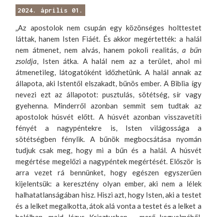
2024. április 01.
„Az apostolok nem csupán egy közönséges holttestet
láttak, hanem Isten Fiáét. És akkor megértették: a halál
nem átmenet, nem alvás, hanem pokoli realitás,
a
bűn
zsoldja
, Isten átka. A halál nem az a terület, ahol mi
átmenetileg, látogatóként időzhetünk. A halál annak az
állapota, aki Istentől elszakadt, bűnös ember. A Biblia így
nevezi ezt az állapotot: pusztulás, sötétség, sír vagy
gyehenna. Minderről azonban semmit sem tudtak az
apostolok húsvét előtt. A húsvét azonban visszavetíti
fényét a nagypéntekre is, Isten világossága a
sötétségben fénylik. A bűnök megbocsátása nyomán
tudjuk csak meg, hogy mi a bűn és a halál. A húsvét
megértése megelőzi a nagypéntek megértését. Először is
arra vezet rá bennünket, hogy egészen egyszerűen
kijelentsük: a keresztény olyan ember, aki nem a lélek
halhatatlanságában hisz. Hiszi azt, hogy Isten, aki a testet
és a lelket megalkotta, átok alá vonta a testet és a lelket a