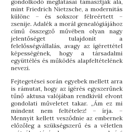
gondolkodó meglátásai támasztják alá,
mint Friedrich Nietzsche, a modernitás
különc – és sokszor félreértett –
zsenije. Adalék a morál genealógiájához
című összegző művében olyan nagy
jelentőséget tulajdonít a
felelősségvállalás, avagy az ígérettétel
képességének, hogy a társadalmi
együttélés és működés alapfeltételének
nevezi.
Fejtegetései során egyebek mellett arra
is rámutat, hogy az ígérés egyszerűnek
tűnő aktusa valójában rendkívül elvont
gondolati műveletet takar. „Ám ez mi
mindent nem feltételez! – írja. –
Mennyit kellett vesződnie az embernek
előzőleg a szükségszerű és a véletlen