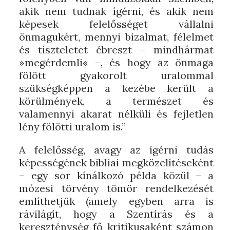
akik nem tudnak ígérni, és akik nem
képesek felelősséget vállalni
önmagukért, mennyi bizalmat, félelmet
és tiszteletet ébreszt – mindhármat
»megérdemli« –, és hogy az önmaga
fölött gyakorolt uralommal
szükségképpen a kezébe került a
körülmények, a természet és
valamennyi akarat nélküli és fejletlen
lény fölötti uralom is.”
A felelősség, avagy az ígérni tudás
képességének bibliai megközelítéseként
– egy sor kínálkozó példa közül – a
mózesi törvény tömör rendelkezését
említhetjük (amely egyben arra is
rávilágít, hogy a Szentírás és a
kereszténység fő kritikusaként számon