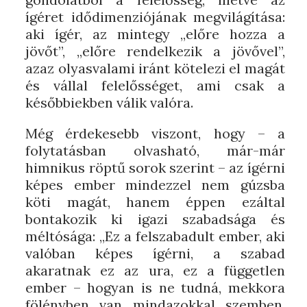
ígéret idődimenziójának megvilágítása:
aki ígér, az mintegy „előre hozza a
jövőt”, „előre rendelkezik a jövővel”,
azaz olyasvalami iránt kötelezi el magát
és vállal felelősséget, ami csak a
későbbiekben válik valóra.
Még érdekesebb viszont, hogy – a
folytatásban olvasható, már-már
himnikus röptű sorok szerint – az ígérni
képes ember mindezzel nem gúzsba
köti magát, hanem éppen ezáltal
bontakozik ki igazi szabadsága és
méltósága: „Ez a felszabadult ember, aki
valóban képes ígérni, a szabad
akaratnak ez az ura, ez a független
ember – hogyan is ne tudná, mekkora
fölényben van mindazokkal szemben,